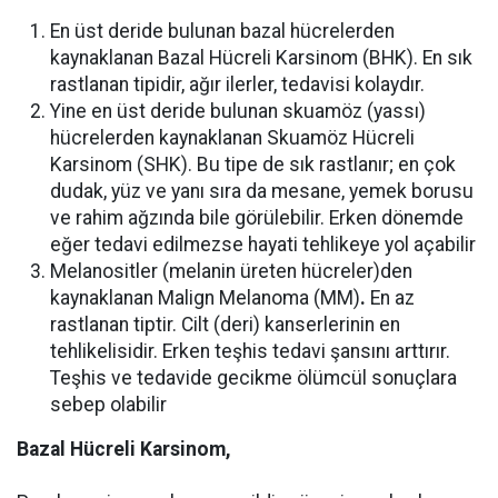
En üst deride bulunan bazal hücrelerden
kaynaklanan Bazal Hücreli Karsinom (BHK). En sık
rastlanan tipidir, ağır ilerler, tedavisi kolaydır.
Yine en üst deride bulunan skuamöz (yassı)
hücrelerden kaynaklanan Skuamöz Hücreli
Karsinom (SHK). Bu tipe de sık rastlanır; en çok
dudak, yüz ve yanı sıra da mesane, yemek borusu
ve rahim ağzında bile görülebilir. Erken dönemde
eğer tedavi edilmezse hayati tehlikeye yol açabilir
Melanositler (melanin üreten hücreler)den
kaynaklanan Malign Melanoma (MM)
.
En az
rastlanan tiptir. Cilt (deri) kanserlerinin en
tehlikelisidir. Erken teşhis tedavi şansını arttırır.
Teşhis ve tedavide gecikme ölümcül sonuçlara
sebep olabilir
Bazal Hücreli Karsinom,