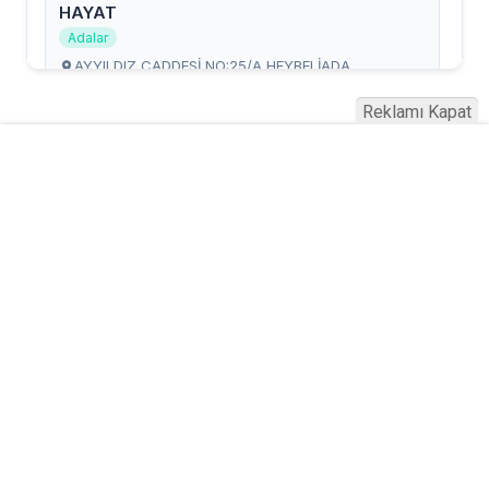
Reklamı Kapat
Serhad Haber © 2015
Anasayfa
Künye
İletişim
Gizlilik İlkeleri
Sitene Ekle