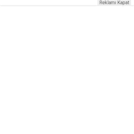
Reklamı Kapat
Serhad Haber © 2015
Anasayfa
Künye
İletişim
Gizlilik İlkeleri
Sitene Ekle
Haber Portalı Yazılımı