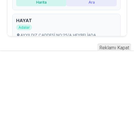
Reklamı Kapat
Serhad Haber © 2015
Anasayfa
Künye
İletişim
Gizlilik İlkeleri
Sitene Ekle