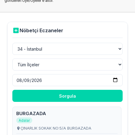
gönderen Üye/Üyeler’e aittir.