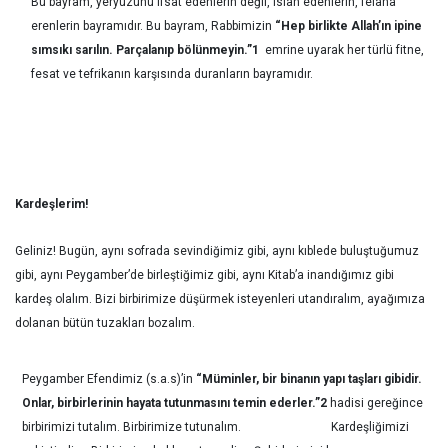
Bu bayram, yeryüzünü ifsat edenlerin değil, ıslah edenlerin, felaha
erenlerin bayramıdır. Bu bayram, Rabbimizin
“Hep birlikte Allah’ın ipine
sımsıkı sarılın. Parçalanıp bölünmeyin.”
1
emrine uyarak her türlü fitne,
fesat ve tefrikanın karşısında duranların bayramıdır.
Kardeşlerim!
Geliniz! Bugün, aynı sofrada sevindiğimiz gibi, aynı kıblede buluştuğumuz
gibi, aynı Peygamber’de birleştiğimiz gibi, aynı Kitab’a inandığımız gibi
kardeş olalım. Bizi birbirimize düşürmek isteyenleri utandıralım, ayağımıza
dolanan bütün tuzakları bozalım.
Peygamber Efendimiz (s.a.s)’in
“Müminler, bir binanın yapı taşları gibidir.
Onlar, birbirlerinin hayata tutunmasını temin ederler.”
2
hadisi gereğince
birbirimizi tutalım. Birbirimize tutunalım. Kardeşliğimizi