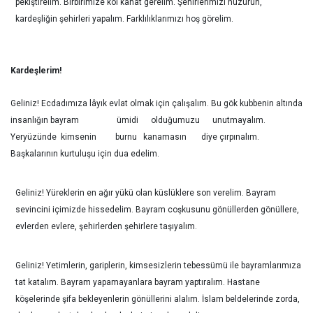
pekiştirelim. Birbirimize kol kanat gerelim. Şehirlerimizi huzurun,
kardeşliğin şehirleri yapalım. Farklılıklarımızı hoş görelim.
Kardeşlerim!
Geliniz! Ecdadımıza lâyık evlat olmak için çalışalım. Bu gök kubbenin altında
insanlığın bayram ümidi olduğumuzu unutmayalım.
Yeryüzünde kimsenin burnu kanamasın diye çırpınalım.
Başkalarının kurtuluşu için dua edelim.
Geliniz! Yüreklerin en ağır yükü olan küslüklere son verelim. Bayram
sevincini içimizde hissedelim. Bayram coşkusunu gönüllerden gönüllere,
evlerden evlere, şehirlerden şehirlere taşıyalım.
Geliniz! Yetimlerin, gariplerin, kimsesizlerin tebessümü ile bayramlarımıza
tat katalım. Bayram yapamayanlara bayram yaptıralım. Hastane
köşelerinde şifa bekleyenlerin gönüllerini alalım. İslam beldelerinde zorda,