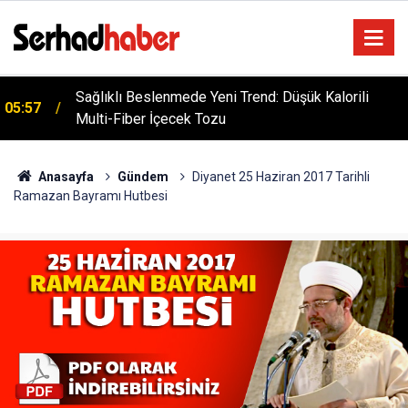
Sağlıklı Beslenmede Yeni Trend: Düşük Kalorili
05:57
Multi-Fiber İçecek Tozu
Dicle Üniversitesi'nden Türk Dünyası Hamlesi:
05:25
Cengiz Aytmatov Sempozyumu Diyarbakır'da!
Anasayfa
Gündem
Diyanet 25 Haziran 2017 Tarihli
Ramazan Bayramı Hutbesi