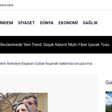
itene Ekle
ÜNDEM
SIYASET
DÜNYA
EKONOMI
SAĞLIK
ı Beslenmede Yeni Trend: Düşük Kalorili Multi-Fiber İçecek Tozu
Şehir Belediye Başkanı Gültan Kışanak hakkında soruşturma
Gü