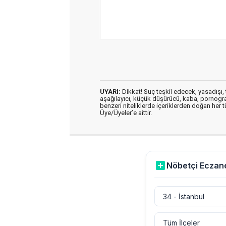
UYARI:
Dikkat! Suç teşkil edecek, yasadışı, t
aşağılayıcı, küçük düşürücü, kaba, pornografik
benzeri niteliklerde içeriklerden doğan her t
Üye/Üyeler’e aittir.