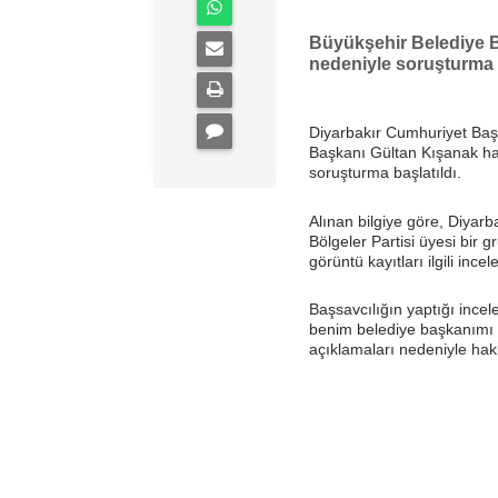
Büyükşehir Belediye Ba
nedeniyle soruşturma b
Diyarbakır Cumhuriyet Başs
Başkanı Gültan Kışanak hak
soruşturma başlatıldı.
Alınan bilgiye göre, Diyar
Bölgeler Partisi üyesi bir
görüntü kayıtları ilgili ince
Başsavcılığın yaptığı ince
benim belediye başkanımı gö
açıklamaları nedeniyle hakk