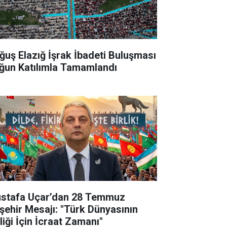
ğuş Elazığ İşrak İbadeti Buluşması
ğun Katılımla Tamamlandı
stafa Uçar’dan 28 Temmuz
şehir Mesajı: "Türk Dünyasının
liği İçin İcraat Zamanı"