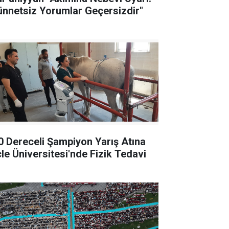
ünnetsiz Yorumlar Geçersizdir"
0 Dereceli Şampiyon Yarış Atına
cle Üniversitesi'nde Fizik Tedavi