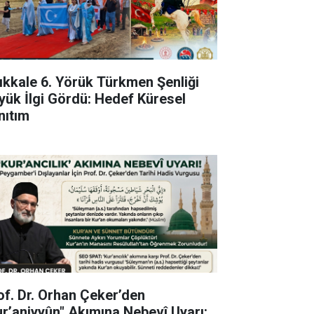
rıkkale 6. Yörük Türkmen Şenliği
yük İlgi Gördü: Hedef Küresel
nıtım
of. Dr. Orhan Çeker’den
ur’aniyyûn" Akımına Nebevî Uyarı: