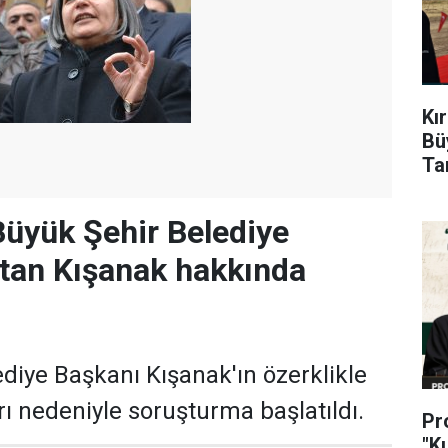
Kı
Bü
Ta
Büyük Şehir Belediye
tan Kışanak hakkında
diye Başkanı Kışanak'ın özerklikle
arı nedeniyle soruşturma başlatıldı.
Pr
"K