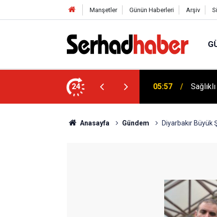
Manşetler
Günün Haberleri
Arşiv
S
G
niyyûn" Akımına Nebevî Uyarı: "Sünnetsiz
24
05:57
Sağlıkl
Anasayfa
Gündem
Diyarbakır Büyük 