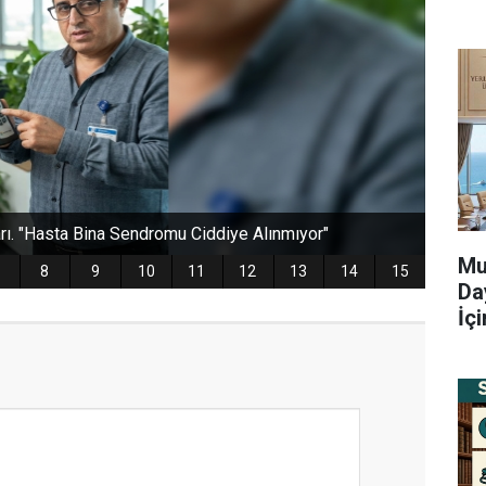
Mu
Da
İç