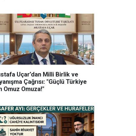
stafa Uçar’dan Milli Birlik ve
yanışma Çağrısı: "Güçlü Türkiye
in Omuz Omuza!"