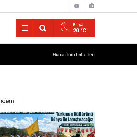
Bursa
20 °C
Dicle Üniversitesi'nden Türk Dünyası Hamlesi:
05:25
Günün tüm
haberleri
Sempozyumu Diyarbakır'da!
ndem