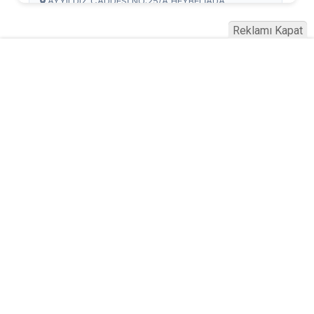
Reklamı Kapat
Serhad Haber © 2015
Anasayfa
Künye
İletişim
Gizlilik İlkeleri
Sitene Ekle