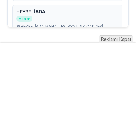
Reklamı Kapat
Serhad Haber © 2015
Anasayfa
Künye
İletişim
Gizlilik İlkeleri
Sitene Ekle