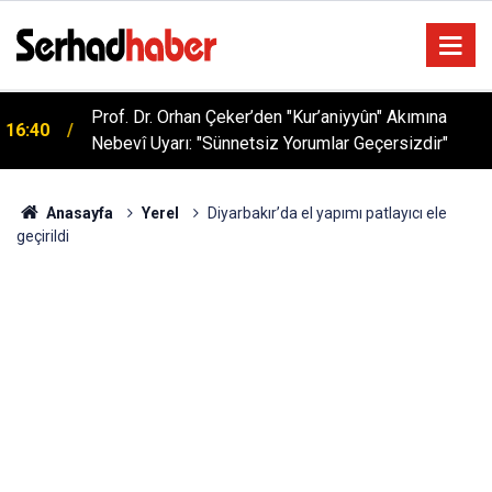
Prof. Dr. Orhan Çeker’den "Kur’aniyyûn" Akımına
16:40
Nebevî Uyarı: "Sünnetsiz Yorumlar Geçersizdir"
Sağlıklı Beslenmede Yeni Trend: Düşük Kalorili
05:57
Multi-Fiber İçecek Tozu
Anasayfa
Yerel
Diyarbakır’da el yapımı patlayıcı ele
geçirildi