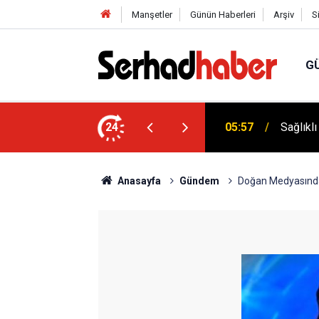
Manşetler
Günün Haberleri
Arşiv
S
G
niyyûn" Akımına Nebevî Uyarı: "Sünnetsiz
24
05:57
Sağlıkl
Anasayfa
Gündem
Doğan Medyasında Ç