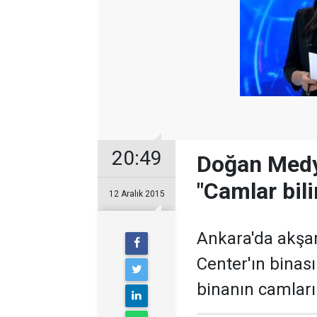
20:49
Doğan Medya
"Camlar bili
12 Aralık 2015
Ankara'da akşa
Center'ın binası 
binanın camları k