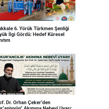
rıkkale 6. Yörük Türkmen Şenliği
yük İlgi Gördü: Hedef Küresel
nıtım
of. Dr. Orhan Çeker’den
ur’aniyyûn" Akımına Nebevî Uyarı: