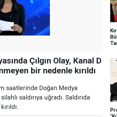
Kı
Bü
Ta
sında Çılgın Olay, Kanal D
nmeyen bir nedenle kırıldı
m saatlerinde Doğan Medya
silahlı saldırıya uğradı. Saldırıda
ırıldı.
Pr
"K