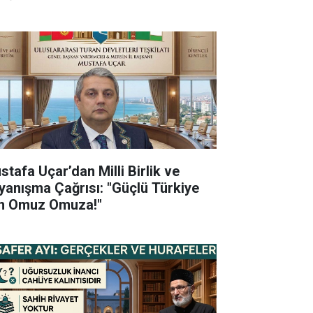
stafa Uçar’dan Milli Birlik ve
yanışma Çağrısı: "Güçlü Türkiye
in Omuz Omuza!"