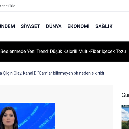
itene Ekle
ÜNDEM
SIYASET
DÜNYA
EKONOMI
SAĞLIK
ı Beslenmede Yeni Trend: Düşük Kalorili Multi-Fiber İçecek Tozu
ılgın Olay, Kanal D "Camlar bilinmeyen bir nedenle kırıldı
Gü