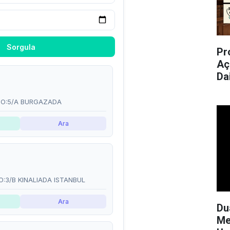
Pr
Aç
Da
Du
Me