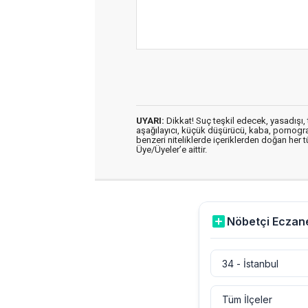
UYARI:
Dikkat! Suç teşkil edecek, yasadışı, t
aşağılayıcı, küçük düşürücü, kaba, pornografik
benzeri niteliklerde içeriklerden doğan her t
Üye/Üyeler’e aittir.