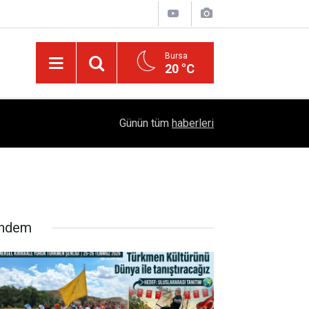
Bursa
20 °C
Dicle Üniversitesi'nden Türk Dünyası Hamlesi:
05:25
Günün tüm
haberleri
Sempozyumu Diyarbakır'da!
ndem