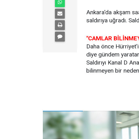
Ankara'da akşam saat
saldırıya uğradı. Sald
"CAMLAR BİLİNMEY
Daha önce Hürriyet'in
diye gündem yaratan
Saldırıyı Kanal D An
bilinmeyen bir nedenl