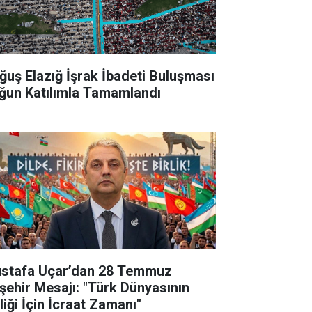
ğuş Elazığ İşrak İbadeti Buluşması
ğun Katılımla Tamamlandı
stafa Uçar’dan 28 Temmuz
şehir Mesajı: "Türk Dünyasının
liği İçin İcraat Zamanı"