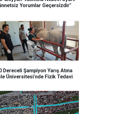
ünnetsiz Yorumlar Geçersizdir"
0 Dereceli Şampiyon Yarış Atına
cle Üniversitesi'nde Fizik Tedavi