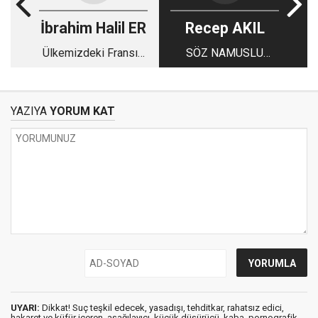
İbrahim Halil ER
Recep AKIL
Ülkemizdeki Fransız
SÖZ NAMUSLU
Okullar
ADAMIN AĞZINDA
NAMUSTUR
YAZIYA
YORUM KAT
UYARI:
Dikkat! Suç teşkil edecek, yasadışı, tehditkar, rahatsız edici,
hakaret ve küfür içeren, aşağılayıcı, küçük düşürücü, kaba, pornografik,