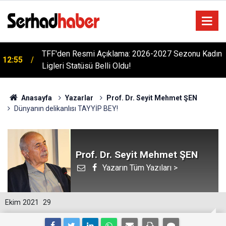
n
Bursa Çataltepe Sanayi Sitesi'nde 18 Yıllık Kriz:
12:33
ÇATSANDER'den Hukuk ve Adalet Çağrısı
Anasayfa
Yazarlar
Prof. Dr. Seyit Mehmet ŞEN
Dünyanın delikanlısı TAYYİP BEY!
Prof. Dr. Seyit Mehmet ŞEN
Yazarın Tüm Yazıları >
Ekim 2021
29