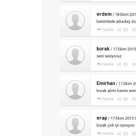
erdem
/ 18 Ekim 201
benimlede arkadaş ol
Yanıtla
(0)
burak
/ 17 Ekim 2015
seni seviyoruz
Yanıtla
(0)
Emirhan
/ 17 Ekim 2
burak abim benim evin
Yanıtla
(0)
erap
/ 17 Ekim 2015 
burak çok iyi oynuyon
Yanıtla
(0)