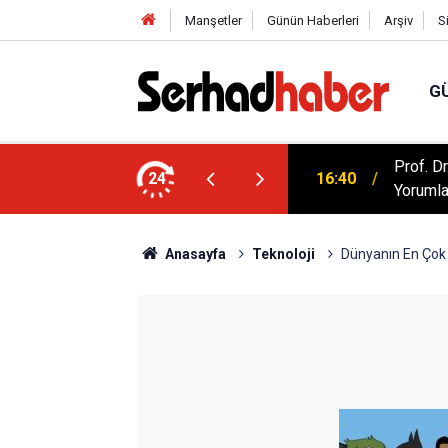
Manşetler
Günün Haberleri
Arşiv
S
G
artışılıyor: Kur'an Evlilikte Nasıl Bir Model
Prof. D
24
16:40
Yorumla
Anasayfa
Teknoloji
Dünyanın En Çok