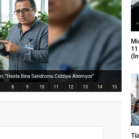
Mi
11
(İ
Tü