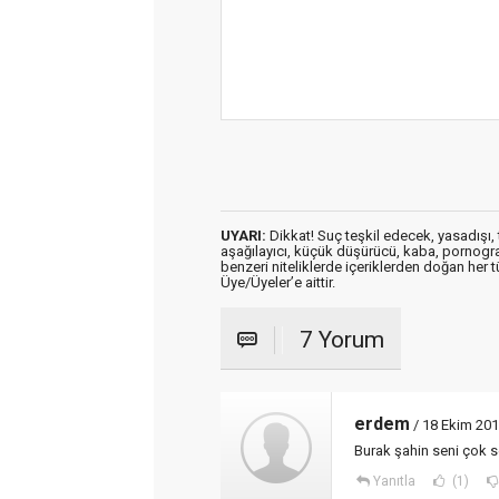
UYARI:
Dikkat! Suç teşkil edecek, yasadışı, t
aşağılayıcı, küçük düşürücü, kaba, pornografik
benzeri niteliklerde içeriklerden doğan her t
Üye/Üyeler’e aittir.
7 Yorum
erdem
/ 18 Ekim 201
Burak şahin seni çok s
Yanıtla
(1)