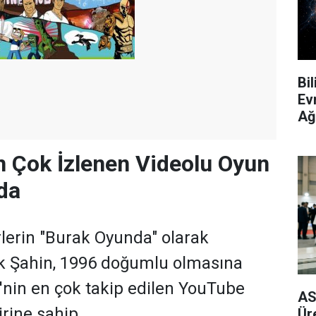
Bi
Ev
Ağ
 Çok İzlenen Videolu Oyun
da
lerin "Burak Oyunda" olarak
ak Şahin, 1996 doğumlu olmasına
nin en çok takip edilen YouTube
AS
irine sahip.
Ür