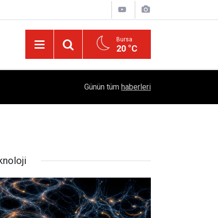
Bursa
20 °C
05:57
Sağlıklı Beslenmede Yeni Trend: Düşük Kalorili 
Günün tüm
haberleri
knoloji