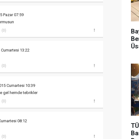
5 Pazar 07:59
urmusun
Ba
(0)
Be
Üs
 Cumartesi 13:22
(0)
015 Cumartesi 10:39
e gel hemde tebrikler
(0)
Cumartesi 08:12
TÜ
Ba
(0)