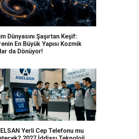
lim Dünyasını Şaşırtan Keşif:
renin En Büyük Yapısı Kozmik
lar da Dönüyor!
ELSAN Yerli Cep Telefonu mu
etecek? 2027 İddiası Teknoloji