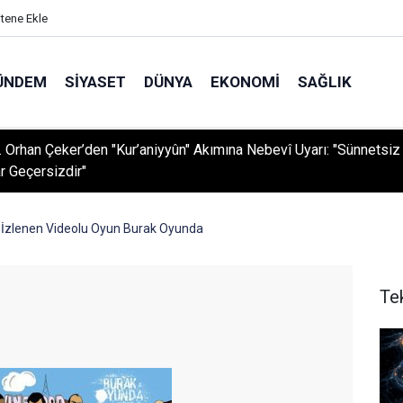
itene Ekle
ÜNDEM
SIYASET
DÜNYA
EKONOMI
SAĞLIK
r. Orhan Çeker’den "Kur’aniyyûn" Akımına Nebevî Uyarı: "Sünnetsiz
r Geçersizdir"
 İzlenen Videolu Oyun Burak Oyunda
Te