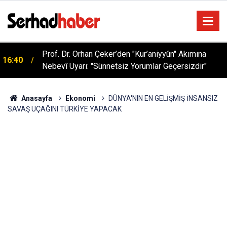
Prof. Dr. Orhan Çeker’den "Kur’aniyyûn" Akımına
16:40
Nebevî Uyarı: "Sünnetsiz Yorumlar Geçersizdir"
Sağlıklı Beslenmede Yeni Trend: Düşük Kalorili
05:57
Multi-Fiber İçecek Tozu
Anasayfa
Ekonomi
DÜNYA'NIN EN GELİŞMİŞ İNSANSIZ
SAVAŞ UÇAĞINI TÜRKİYE YAPACAK