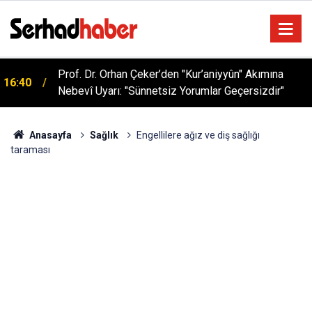
Sağlıklı Beslenmede Yeni Trend: Düşük Kalorili
05:57
Multi-Fiber İçecek Tozu
Anasayfa
Sağlık
Engellilere ağız ve diş sağlığı
taraması