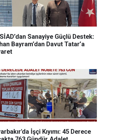
SİAD’dan Sanayiye Güçlü Destek:
han Bayram’dan Davut Tatar’a
yaret
yarbakır'da İşçi Kıyımı: 45 Derece
cakta 763 Gündür Adalet