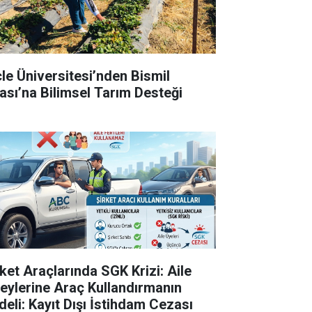
cle Üniversitesi’nden Bismil
ası’na Bilimsel Tarım Desteği
rket Araçlarında SGK Krizi: Aile
reylerine Araç Kullandırmanın
deli: Kayıt Dışı İstihdam Cezası