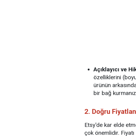
Açıklayıcı ve Hi
özelliklerini (boy
ürünün arkasındak
bir bağ kurmanıza
2. Doğru Fiyatl
Etsy'de kar elde etm
çok önemlidir. Fiyat