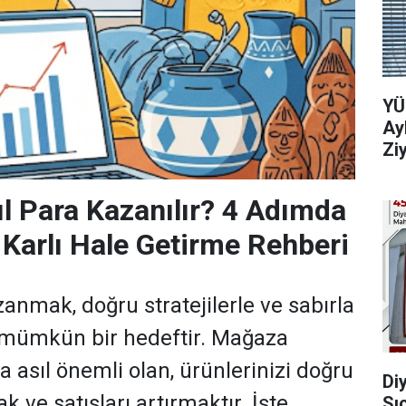
YÜ
Ay
Zi
ıl Para Kazanılır? 4 Adımda
Karlı Hale Getirme Rehberi
anmak, doğru stratejilerle ve sabırla
a mümkün bir hedeftir. Mağaza
a asıl önemli olan, ürünlerinizi doğru
Di
k ve satışları artırmaktır. İşte
Sı