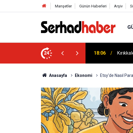
Manşetler
Günün Haberleri
Arşiv
S
G
ek: Ayhan Bayram’dan Davut Tatar’a Ziyaret
24
18:06
Kırıkka
Anasayfa
Ekonomi
Etsy'de Nasıl Par