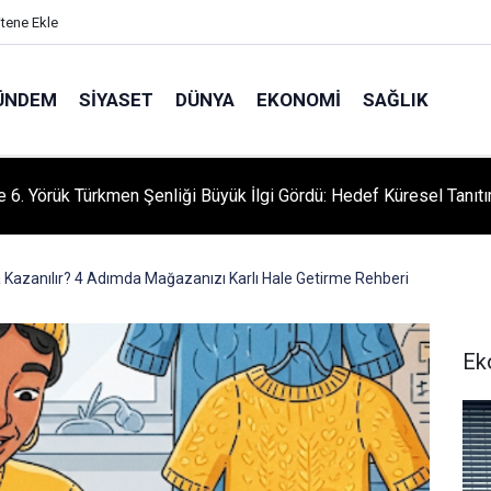
itene Ekle
ÜNDEM
SIYASET
DÜNYA
EKONOMI
SAĞLIK
le 6. Yörük Türkmen Şenliği Büyük İlgi Gördü: Hedef Küresel Tanıt
a Kazanılır? 4 Adımda Mağazanızı Karlı Hale Getirme Rehberi
Ek