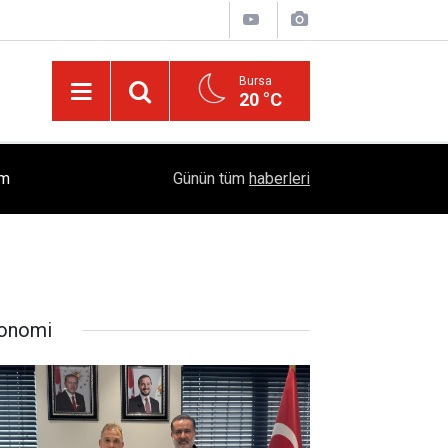
Bursa
20 °C
İslam'da "Kocaya İtaat" Söylemi Tartışılıyor: Kur'
ım
17:37
Günün tüm
haberleri
Öngörüyor?
onomi