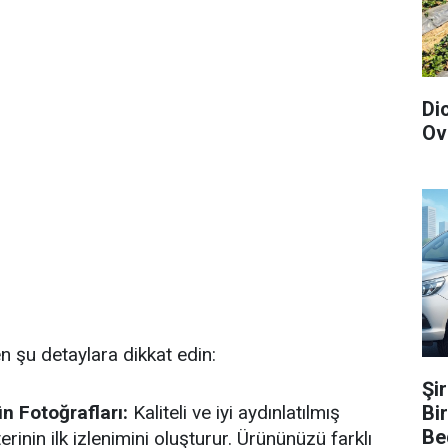
Di
Ov
en şu detaylara dikkat edin:
Şi
Bi
n Fotoğrafları:
Kaliteli ve iyi aydınlatılmış
Be
rinin ilk izlenimini oluşturur. Ürününüzü farklı