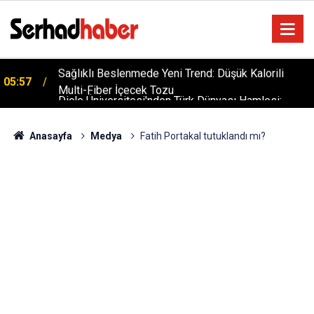
Dicle Üniversitesi'nden Türk Dünyası Hamlesi:
05:25
Cengiz Aytmatov Sempozyumu Diyarbakır'da!
Anasayfa
Medya
Fatih Portakal tutuklandı mı?