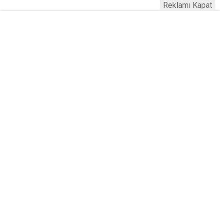
Reklamı Kapat
Serhad Haber © 2015
Anasayfa
Künye
İletişim
Gizlilik İlkeleri
Sitene Ekle
Haber Portalı Yazılımı