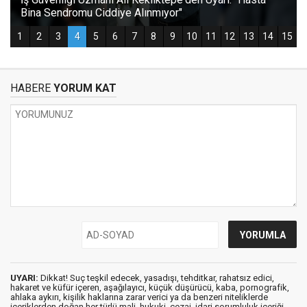
HABERE
YORUM KAT
UYARI:
Dikkat! Suç teşkil edecek, yasadışı, tehditkar, rahatsız edici,
hakaret ve küfür içeren, aşağılayıcı, küçük düşürücü, kaba, pornografik,
ahlaka aykırı, kişilik haklarına zarar verici ya da benzeri niteliklerde
içeriklerden doğan her türlü mali, hukuki, cezai, idari sorumluluk içeriği