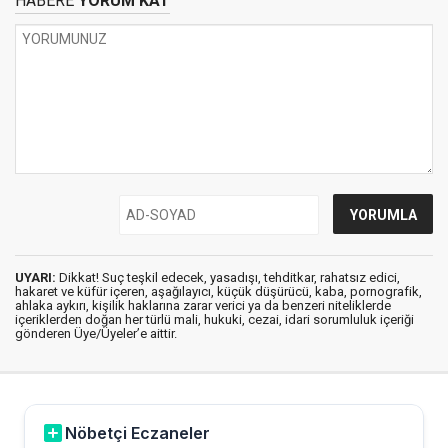
HABERE
YORUM KAT
UYARI:
Dikkat! Suç teşkil edecek, yasadışı, tehditkar, rahatsız edici,
hakaret ve küfür içeren, aşağılayıcı, küçük düşürücü, kaba, pornografik,
ahlaka aykırı, kişilik haklarına zarar verici ya da benzeri niteliklerde
içeriklerden doğan her türlü mali, hukuki, cezai, idari sorumluluk içeriği
gönderen Üye/Üyeler’e aittir.