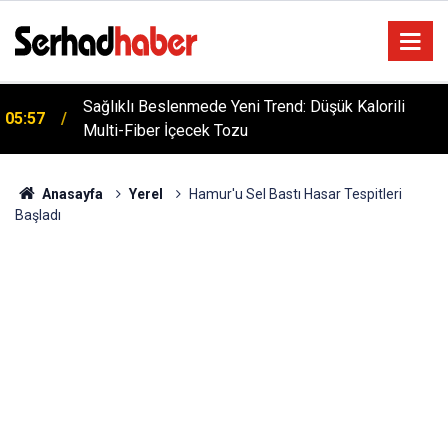
Dicle Üniversitesi'nden Türk Dünyası Hamlesi:
05:25
Cengiz Aytmatov Sempozyumu Diyarbakır'da!
Anasayfa
Yerel
Hamur'u Sel Bastı Hasar Tespitleri
Başladı