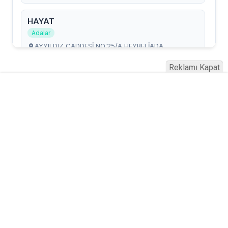
Reklamı Kapat
Serhad Haber © 2015
Anasayfa
Künye
İletişim
Gizlilik İlkeleri
Sitene Ekle