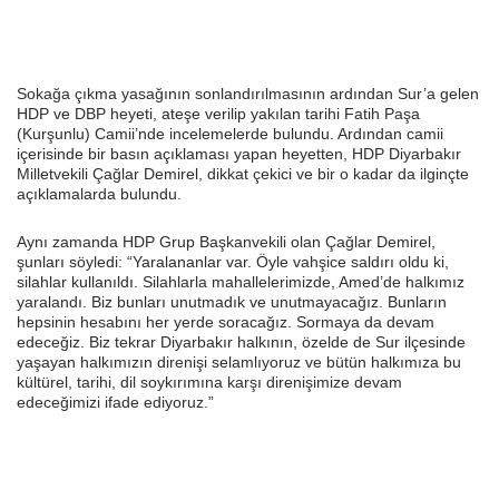
Sokağa çıkma yasağının sonlandırılmasının ardından Sur’a gelen
HDP ve DBP heyeti, ateşe verilip yakılan tarihi Fatih Paşa
(Kurşunlu) Camii’nde incelemelerde bulundu. Ardından camii
içerisinde bir basın açıklaması yapan heyetten, HDP Diyarbakır
Milletvekili Çağlar Demirel, dikkat çekici ve bir o kadar da ilginçte
açıklamalarda bulundu.
Aynı zamanda HDP Grup Başkanvekili olan Çağlar Demirel,
şunları söyledi: “Yaralananlar var. Öyle vahşice saldırı oldu ki,
silahlar kullanıldı. Silahlarla mahallelerimizde, Amed’de halkımız
yaralandı. Biz bunları unutmadık ve unutmayacağız. Bunların
hepsinin hesabını her yerde soracağız. Sormaya da devam
edeceğiz. Biz tekrar Diyarbakır halkının, özelde de Sur ilçesinde
yaşayan halkımızın direnişi selamlıyoruz ve bütün halkımıza bu
kültürel, tarihi, dil soykırımına karşı direnişimize devam
edeceğimizi ifade ediyoruz.”