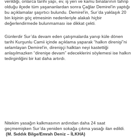
verildiği, onlarca tarihi yapı, ev, iş yeri ve kamu binalarının tahrip
olduğu ilçede tüm yaşananlardan sonra Çağlar Demirel’in yaptığı
bu açıklamalar şaşırtıcı bulundu. Demirel’in, Sur’da yaklaşık 20
bin kişinin göç etmesinin nedenleriyle alakalı hiçbir
değerlendirmede bulunmaması ise dikkat çekti.
Günlerdir Sur’da devam eden çatışmalarda yanıp küle dönen
tarihi Kurşunlu Camii içinde açıklama yaparak “halkın direnişi”ni
selamlayan Demirel’in, direnişçi halktan neyi kastettiği
anlaşılmazken “direnişe devam” edeceklerini söylemesi ise halkın
tedirginliğini bir kat daha artırdı.
Nitekim yasağın kalkmasının ardından daha 24 saat
geçmemişken Sur’da yeniden sokağa çıkma yasağı ilan edildi.
(M. Sıddık Bilge/Emrah Deniz – İLKHA)