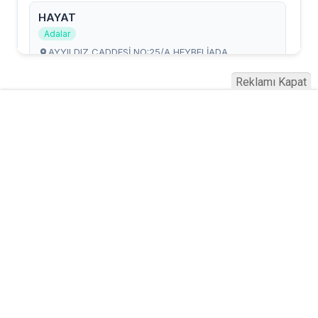
Reklamı Kapat
Serhad Haber © 2015
Anasayfa
Künye
İletişim
Gizlilik İlkeleri
Sitene Ekle