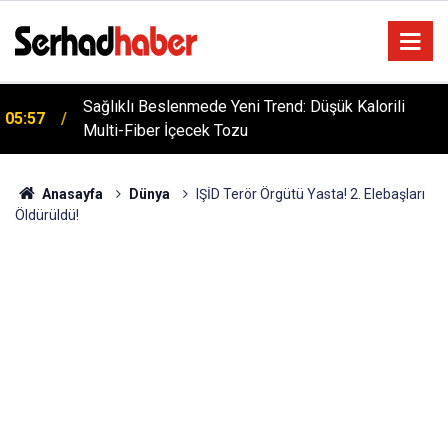
Sağlıklı Beslenmede Yeni Trend: Düşük Kalorili
05:57
Multi-Fiber İçecek Tozu
Dicle Üniversitesi'nden Türk Dünyası Hamlesi:
05:25
Cengiz Aytmatov Sempozyumu Diyarbakır'da!
Anasayfa
Dünya
IŞİD Terör Örgütü Yasta! 2. Elebaşları
Öldürüldü!