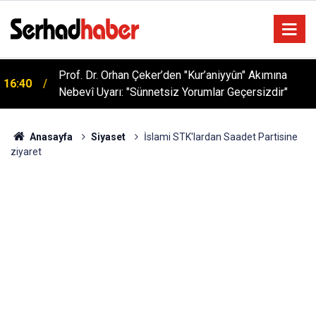
Prof. Dr. Orhan Çeker’den "Kur’aniyyûn" Akımına
16:40
Nebevî Uyarı: "Sünnetsiz Yorumlar Geçersizdir"
Anasayfa
Siyaset
İslami STK'lardan Saadet Partisine
ziyaret