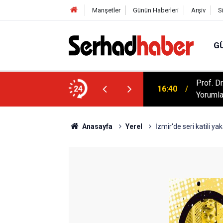
Manşetler
Günün Haberleri
Arşiv
S
G
artışılıyor: Kur'an Evlilikte Nasıl Bir Model
Prof. D
24
16:40
Yorumla
Anasayfa
Yerel
İzmir'de seri katili y