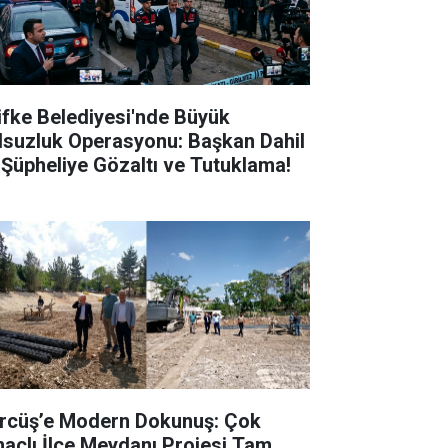
lifke Belediyesi'nde Büyük
lsuzluk Operasyonu: Başkan Dahil
 Şüpheliye Gözaltı ve Tutuklama!
rcüş’e Modern Dokunuş: Çok
açlı İlçe Meydanı Projesi Tam