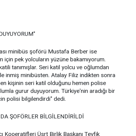
 DUYUYORUM"
ası minibüs şoförü Mustafa Berber ise
m için pek yolcuların yüzüne bakamıyorum.
katili tanımışlar. Seri katil yolcu ve oğlumdan
e inmiş minibüsten. Atalay Filiz indikten sonra
nen kişinin seri katil olduğunu hemen polise
 Oğlumla gurur duyuyorum. Türkiye'nin aradığı bir
in polisi bilgilendirdi" dedi.
NDA ŞOFÖRLER BİLGİLENDİRİLDİ
ı Kooeratifleri Üsrt Birlik Başkanı Tevfik