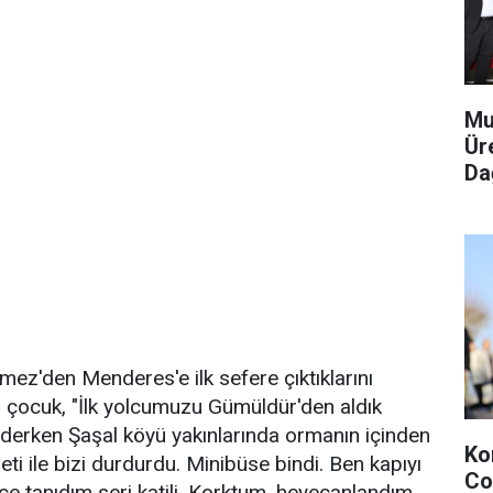
Mu
Ür
Dağ
mez'den Menderes'e ilk sefere çıktıklarını
i çocuk, "İlk yolcumuzu Gümüldür'den aldık
erken Şaşal köyü yakınlarında ormanın içinden
Ko
reti ile bizi durdurdu. Minibüse bindi. Ben kapıyı
Co
e tanıdım seri katili. Korktum, heyecanlandım.