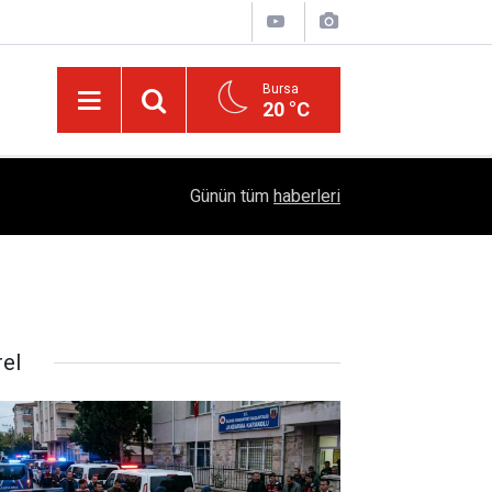
Bursa
20 °C
05:57
Sağlıklı Beslenmede Yeni Trend: Düşük Kalorili 
Günün tüm
haberleri
rel