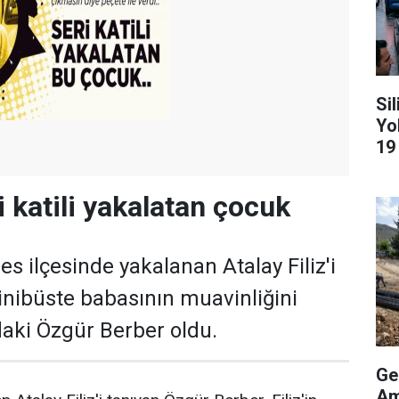
Si
Yo
19
i katili yakalatan çocuk
s ilçesinde yakalanan Atalay Filiz'i
minibüste babasının muavinliğini
aki Özgür Berber oldu.
Ge
Am