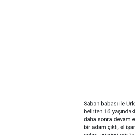
Sabah babası ile Ürk
belirten 16 yaşındak
daha sonra devam ed
bir adam çıktı, el işa
açtım, yüzünü görünc