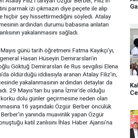
 Atalay Filiz'i tanıyan Özgür Berber, Filiz'in
Gaz
ini parmak izi çıkmazın diye peçete ile alıp
e hiçbir şey hissettirmediğini söyledi. Atalay
inmesinin ardından durumu babasına anlatan
anlısının yakalanmasını sağladı.
 Mayıs günü tarih öğretmeni Fatma Kayıkçı'yı,
general Hasan Hüseyin Demirarslan'ın
ğlu Göktuğ Demirarslan ile Rus sevgilisi Elena
da öldürdüğü iddiasıyla aranan Atalay Filiz'in,
çesinde yakalanmasının ardından detaylar da
Ka
dı. 29 Mayıs'tan bu yana İzmir'de olduğu
Ce
rin korku dolu günler geçirmesine neden olan
lanmasına 16 yaşındaki Özgür Berber öncülük
 Berber'in yanında muavinlik yapan Özgür
onuştuğu katil zanlısını İhlas Haber Ajansı'na