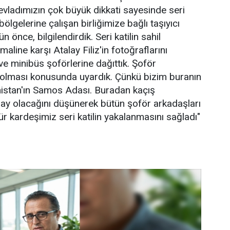
evladımızın çok büyük dikkati sayesinde seri
 bölgelerine çalışan birliğimize bağlı taşıyıcı
n önce, bilgilendirdik. Seri katilin sahil
maline karşı Atalay Filiz'in fotoğraflarını
ve minibüs şoförlerine dağıttık. Şoför
i olması konusunda uyardık. Çünkü bizim buranın
istan'ın Samos Adası. Buradan kaçış
ay olacağını düşünerek bütün şoför arkadaşları
ür kardeşimiz seri katilin yakalanmasını sağladı"