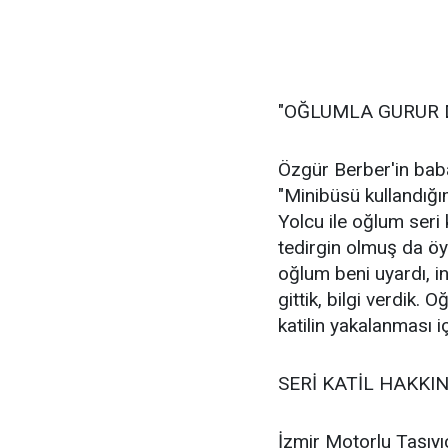
"OĞLUMLA GURUR
Özgür Berber'in bab
"Minibüsü kullandığı
Yolcu ile oğlum seri 
tedirgin olmuş da öyl
oğlum beni uyardı, i
gittik, bilgi verdik.
katilin yakalanması iç
SERİ KATİL HAKKI
İzmir Motorlu Taşıyıc