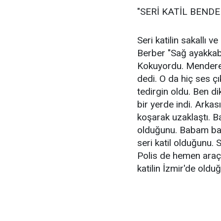
"SERİ KATİL BEND
Seri katilin sakallı 
Berber "Sağ ayakkabıs
Kokuyordu. Menderes
dedi. O da hiç ses çı
tedirgin oldu. Ben d
bir yerde indi. Arka
koşarak uzaklaştı. B
olduğunu. Babam ban
seri katil olduğunu. 
Polis de hemen araç
katilin İzmir'de old