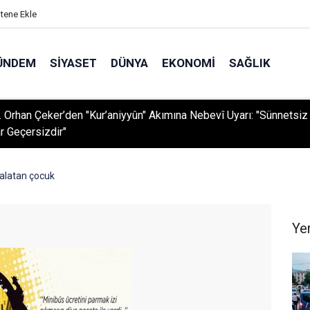
itene Ekle
ÜNDEM
SIYASET
DÜNYA
EKONOMI
SAĞLIK
r. Orhan Çeker’den "Kur’aniyyûn" Akımına Nebevî Uyarı: "Sünnetsiz
r Geçersizdir"
akalatan çocuk
Ye