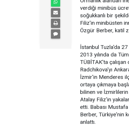
Ormanlık alandan inen
verdiği minibüs ücret
soğukkanlı bir şekild
Filiz'in minibüsten 
Özgür Berber, katil z
İstanbul Tuzla'da 27
2013 yılında da Tüm
TÜBİTAK'ta çalışan o
Radchikova'yı Ankara'
İzmir'in Menderes il
ortaya çıkmaya başla
bilinen ve İzmirlile
Atalay Filiz'in yaka
etti. Babası Mustafa
Berber, Türkiye'nin k
anlattı.