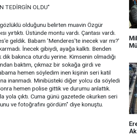
EN TEDİRGİN OLDU"
ve gözlüklü olduğunu belirten muavin Özgür
ı yırtıktı. Üstünde montu vardı. Çantası vardı.
Mi
'e geldik. Babam 'Menderes'te inecek var mı?'
Mü
karmadı. İnecek gibiydi, ayağa kalktı. Benden
ik dik bakınca oturdu yerine. Kimsenin olmadığı
sından baktım, çıkmaz bir sokağa girdi ve
abama hemen söyledim inen kişinin seri katil
a inanmadı. Minibüsteki diğer yolcu da söyledi
Sonra hemen polise gittik ve durumu anlattık.
la yola çıktı. Cuma günü gazetede okurken seri
uğunu ve fotoğrafını gördüm" diye konuştu.
Er
Ak