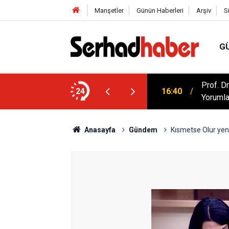
Manşetler
Günün Haberleri
Arşiv
S
G
artışılıyor: Kur'an Evlilikte Nasıl Bir Model
Prof. D
24
16:40
Yorumla
Anasayfa
Gündem
Kısmetse Olur yen