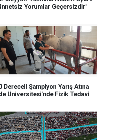
ünnetsiz Yorumlar Geçersizdir"
0 Dereceli Şampiyon Yarış Atına
cle Üniversitesi'nde Fizik Tedavi