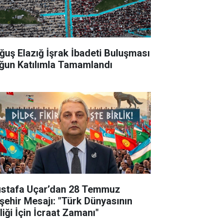
ğuş Elazığ İşrak İbadeti Buluşması
ğun Katılımla Tamamlandı
stafa Uçar’dan 28 Temmuz
şehir Mesajı: "Türk Dünyasının
liği İçin İcraat Zamanı"