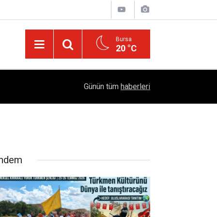
Bursa
20 °C
05:57
Sağlıklı Beslenmede Yeni Trend: Düşük Kalorili 
Günün tüm
haberleri
ndem