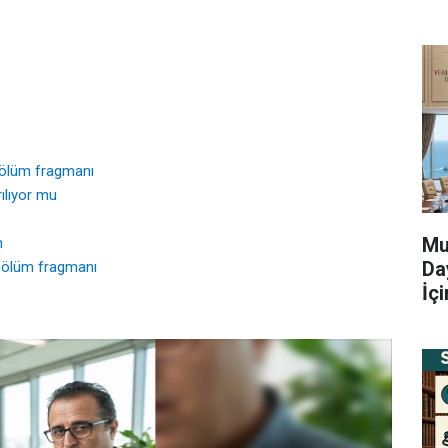
bölüm fragmanı
ılıyor mu
Mu
m
Da
 bölüm fragmanı
İç