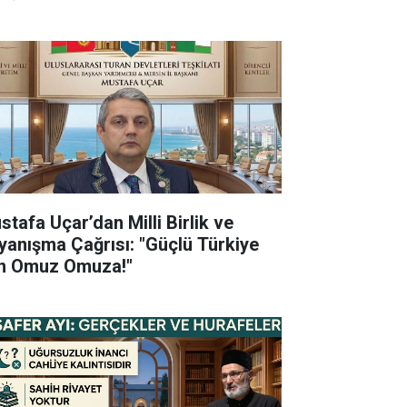
stafa Uçar’dan Milli Birlik ve
yanışma Çağrısı: "Güçlü Türkiye
in Omuz Omuza!"