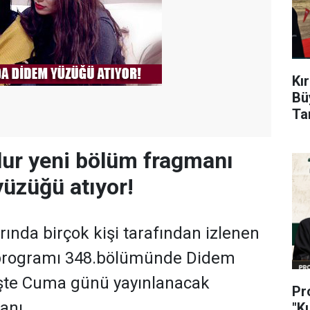
Kı
Bü
Ta
ur yeni bölüm fragmanı
yüzüğü atıyor!
rında birçok kişi tarafından izlenen
programı 348.bölümünde Didem
İşte Cuma günü yayınlanacak
Pr
anı
"K