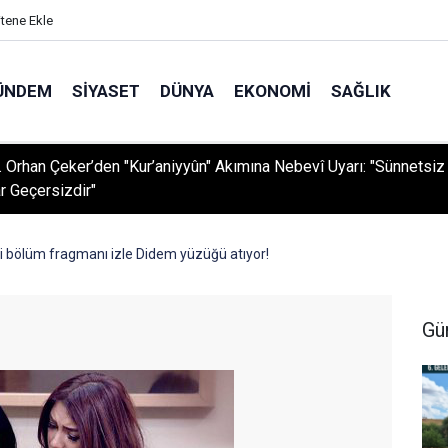
itene Ekle
ÜNDEM
SIYASET
DÜNYA
EKONOMI
SAĞLIK
r. Orhan Çeker’den "Kur’aniyyûn" Akımına Nebevî Uyarı: "Sünnetsiz
r Geçersizdir"
i bölüm fragmanı izle Didem yüzüğü atıyor!
Gü