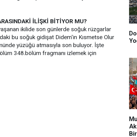
!
RASINDAKİ İLİŞKİ BİTİYOR MU?
 yaşanan ikilide son günlerde soğuk rüzgarlar
Do
daki bu soğuk gidişat Didem'in Kısmetse Olur
Yo
ünde yüzüğü atmasıyla son buluyor. İşte
ölüm 348.bölüm fragmanı izlemek için
Mu
Ak
Bir