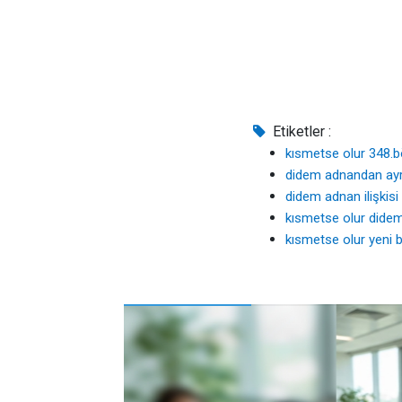
Etiketler :
kısmetse olur 348.
didem adnandan ayr
didem adnan ilişkisi
kısmetse olur dide
kısmetse olur yeni