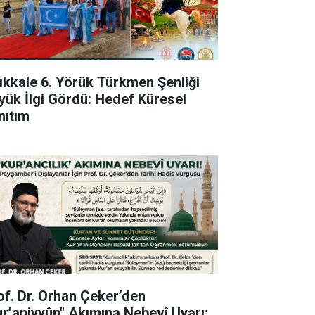
rıkkale 6. Yörük Türkmen Şenliği
yük İlgi Gördü: Hedef Küresel
nıtım
of. Dr. Orhan Çeker’den
ur’aniyyûn" Akımına Nebevî Uyarı: