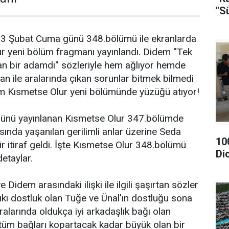
"S
3 Şubat Cuma günü 348.bölümü ile ekranlarda
r yeni bölüm fragmanı yayınlandı. Didem ''Tek
an bir adamdı'' sözleriyle hem ağlıyor hemde
an ile aralarında çıkan sorunlar bitmek bilmedi
 Kısmetse Olur yeni bölümünde yüzüğü atıyor!
ünü yayınlanan Kısmetse Olur 347.bölümde
nda yaşanılan gerilimli anlar üzerine Seda
10
r itiraf geldi. İşte Kısmetse Olur 348.bölümü
Di
detaylar.
Didem arasındaki ilişki ile ilgili şaşırtan sözler
sıkı dostluk olan Tuğe ve Ünal'ın dostluğu sona
ralarında oldukça iyi arkadaşlık bağı olan
 tüm bağları kopartacak kadar büyük olan bir