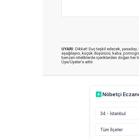
UYARI:
Dikkat! Suç teşkil edecek, yasadışı, t
aşağılayıcı, küçük düşürücü, kaba, pornografik
benzeri niteliklerde içeriklerden doğan her t
Üye/Üyeler’e aittir.