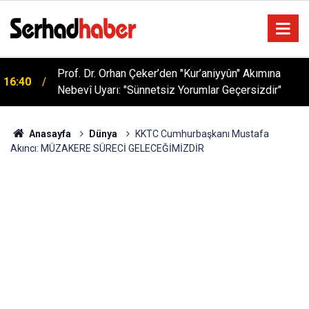
Sağlıklı Beslenmede Yeni Trend: Düşük Kalorili
05:57
Multi-Fiber İçecek Tozu
Anasayfa
Dünya
KKTC Cumhurbaşkanı Mustafa
Akıncı: MÜZAKERE SÜRECİ GELECEĞİMİZDİR