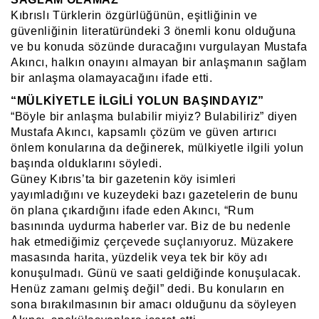
Kıbrıslı Türklerin özgürlüğünün, eşitliğinin ve
güvenliğinin literatüründeki 3 önemli konu olduğuna
ve bu konuda sözünde duracağını vurgulayan Mustafa
Akıncı, halkın onayını almayan bir anlaşmanın sağlam
bir anlaşma olamayacağını ifade etti.
“MÜLKİYETLE İLGİLİ YOLUN BAŞINDAYIZ”
“Böyle bir anlaşma bulabilir miyiz? Bulabiliriz” diyen
Mustafa Akıncı, kapsamlı çözüm ve güven artırıcı
önlem konularına da değinerek, mülkiyetle ilgili yolun
başında olduklarını söyledi.
Güney Kıbrıs’ta bir gazetenin köy isimleri
yayımladığını ve kuzeydeki bazı gazetelerin de bunu
ön plana çıkardığını ifade eden Akıncı, “Rum
basınında uydurma haberler var. Biz de bu nedenle
hak etmediğimiz çerçevede suçlanıyoruz. Müzakere
masasında harita, yüzdelik veya tek bir köy adı
konuşulmadı. Günü ve saati geldiğinde konuşulacak.
Henüz zamanı gelmiş değil” dedi. Bu konuların en
sona bırakılmasının bir amacı olduğunu da söyleyen