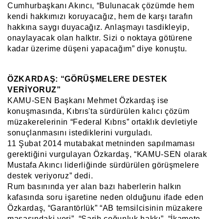
Cumhurbaşkanı Akıncı, “Bulunacak çözümde hem
kendi hakkımızı koruyacağız, hem de karşı tarafın
hakkına saygı duyacağız. Anlaşmayı tasdikleyip,
onaylayacak olan halktır. Sizi o noktaya götürene
kadar üzerime düşeni yapacağım” diye konuştu.
ÖZKARDAŞ: “GÖRÜŞMELERE DESTEK
VERİYORUZ”
KAMU-SEN Başkanı Mehmet Özkardaş ise
konuşmasında, Kıbrıs'ta sürdürülen kalıcı çözüm
müzakerelerinin “Federal Kıbrıs” ortaklık devletiyle
sonuçlanmasını istediklerini vurguladı.
11 Şubat 2014 mutabakat metninden sapılmaması
gerektiğini vurgulayan Özkardaş, “KAMU-SEN olarak
Mustafa Akıncı liderliğinde sürdürülen görüşmelere
destek veriyoruz” dedi.
Rum basınında yer alan bazı haberlerin halkın
kafasında soru işaretine neden olduğunu ifade eden
Özkardaş, “Garantörlük” “AB temsilcisinin müzakere
masasındaki yeri”, “Sarih çoğunluk hakkı”, “İkamete