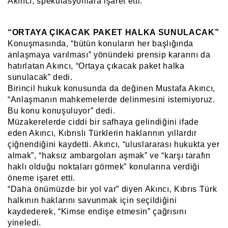
Akıncı, spekülasyonlara işaret etti.
“ORTAYA ÇIKACAK PAKET HALKA SUNULACAK”
Konuşmasında, “bütün konuların her başlığında
anlaşmaya varılması” yönündeki prensip kararını da
hatırlatan Akıncı, “Ortaya çıkacak paket halka
sunulacak” dedi.
Birincil hukuk konusunda da değinen Mustafa Akıncı,
“Anlaşmanın mahkemelerde delinmesini istemiyoruz.
Bu konu konuşuluyor” dedi.
Müzakerelerde ciddi bir safhaya gelindiğini ifade
eden Akıncı, Kıbrıslı Türklerin haklarının yıllardır
çiğnendiğini kaydetti. Akıncı, “uluslararası hukukta yer
almak”, “haksız ambargoları aşmak” ve “karşı tarafın
haklı olduğu noktaları görmek” konularına verdiği
öneme işaret etti.
“Daha önümüzde bir yol var” diyen Akıncı, Kıbrıs Türk
halkının haklarını savunmak için seçildiğini
kaydederek, “Kimse endişe etmesin” çağrısını
yineledi.