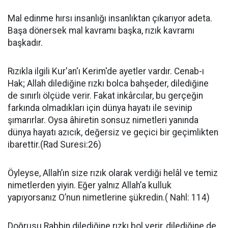
Mal edinme hırsı insanlığı insanlıktan çıkarıyor adeta.
Başa dönersek mal kavramı başka, rızık kavramı
başkadır.
Rızıkla ilgili Kur'an'ı Kerim'de ayetler vardır. Cenab-ı
Hak; Allah dilediğine rızkı bolca bahşeder, dilediğine
de sınırlı ölçüde verir. Fakat inkârcılar, bu gerçeğin
farkında olmadıkları için dünya hayatı ile sevinip
şımarırlar. Oysa âhiretin sonsuz nimetleri yanında
dünya hayatı azıcık, değersiz ve geçici bir geçimlikten
ibarettir.(Rad Suresi:26)
Öyleyse, Allah’ın size rızık olarak verdiği helâl ve temiz
nimetlerden yiyin. Eğer yalnız Allah’a kulluk
yapıyorsanız O’nun nimetlerine şükredin.( Nahl: 114)
Doğrusu Rabbin dilediğine rızkı bol verir, dilediğine de