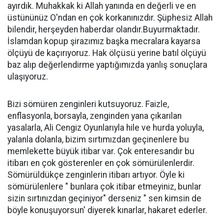
ayırdık. Muhakkak ki Allah yanında en değerli ve en
üstününüz O'ndan en çok korkanınızdır. Şüphesiz Allah
bilendir, herşeyden haberdar olandır.Buyurmaktadır.
İslamdan kopup şirazımız başka mecralara kayarsa
ölçüyü de kaçırıyoruz. Hak ölçüsü yerine batıl ölçüyü
baz alıp değerlendirme yaptığımızda yanlış sonuçlara
ulaşıyoruz.
Bizi sömüren zenginleri kutsuyoruz. Faizle,
enflasyonla, borsayla, zenginden yana çıkarılan
yasalarla, Ali Cengiz Oyunlarıyla hile ve hurda yoluyla,
yalanla dolanla, bizim sırtımızdan geçinenlere bu
memlekette büyük itibar var. Çok enteresandır bu
itibarı en çok gösterenler en çok sömürülenlerdir.
Sömürüldükçe zenginlerin itibarı artıyor. Öyle ki
sömürülenlere " bunlara çok itibar etmeyiniz, bunlar
sizin sırtınızdan geçiniyor" derseniz " sen kimsin de
böyle konuşuyorsun' diyerek kınarlar, hakaret ederler.