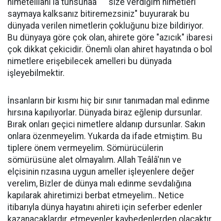
nimetelllahi la tuhsuhaa " " size verdiğim nimetleri
saymaya kalksanız bitiremezsiniz" buyurarak bu
dünyada verilen nimetlerin çokluğunu bize bildiriyor.
Bu dünyaya göre çok olan, ahirete göre "azıcık" ibaresi
çok dikkat çekicidir. Önemli olan ahiret hayatında o bol
nimetlere erişebilecek amelleri bu dünyada
işleyebilmektir.
İnsanların bir kısmı hiç bir sınır tanımadan mal edinme
hırsına kapılıyorlar. Dünyada biraz eğlenip dursunlar.
Bırak onları geçici nimetlere aldanıp dursunlar. Sakın
onlara özenmeyelim. Yukarda da ifade etmiştim. Bu
tiplere önem vermeyelim. Sömürücülerin
sömürüsüne alet olmayalım. Allah Teâlâ'nın ve
elçisinin rızasına uygun ameller işleyenlere değer
verelim, Bizler de dünya malı edinme sevdalığına
kapılarak ahiretimizi berbat etmeyelim.. Netice
itibarıyla dünya hayatını ahireti için seferber edenler
kazanacaklardır, etmeyenler kaybedenlerden olacaktır.