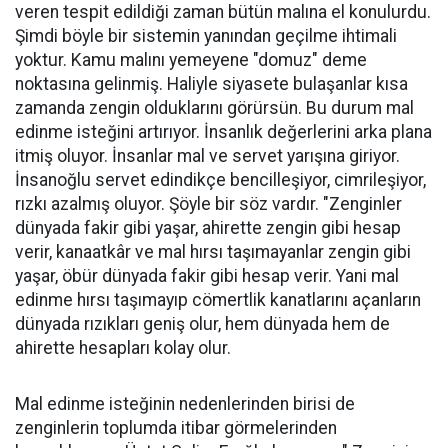
veren tespit edildiği zaman bütün malına el konulurdu.
Şimdi böyle bir sistemin yanından geçilme ihtimali
yoktur. Kamu malını yemeyene "domuz" deme
noktasına gelinmiş. Haliyle siyasete bulaşanlar kısa
zamanda zengin olduklarını görürsün. Bu durum mal
edinme isteğini artırıyor. İnsanlık değerlerini arka plana
itmiş oluyor. İnsanlar mal ve servet yarışına giriyor.
İnsanoğlu servet edindikçe bencilleşiyor, cimrileşiyor,
rızkı azalmış oluyor. Şöyle bir söz vardır. "Zenginler
dünyada fakir gibi yaşar, ahirette zengin gibi hesap
verir, kanaatkâr ve mal hırsı taşımayanlar zengin gibi
yaşar, öbür dünyada fakir gibi hesap verir. Yani mal
edinme hırsı taşımayıp cömertlik kanatlarını açanların
dünyada rızıkları geniş olur, hem dünyada hem de
ahirette hesapları kolay olur.
Mal edinme isteğinin nedenlerinden birisi de
zenginlerin toplumda itibar görmelerinden