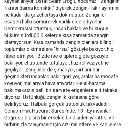
kaynaklanıyor. Üstat Selim Eroğlu hocamız " Zenginin
fıkrası daima komiktir." diyerek zengin- fakir ayırımını
ne kadar da güzel ortaya dökmüştür. Zenginler
esasen halkı sömürerek varlık elde ediyorlar.
Demokrasisi oturmuş, insan hakları ve hukuğun
hüküm sürdüğü ülkelerde kısa zamanda zengin
olamıyorsun. Kısa zamanda zengin olanlara bilinçli
toplumlar o kimselere "hırsız" gözüyle bakıyor, hiç
itibar etmiyor. , Bizde ise o tiplere gıpta gözüyle
bakılıyor, el üstünde tutuluyor, hazırol vaziyetine
geçiliyor. Zenginler de şımarıyor, sırtlarından
geçindikleri insanları hakir görüyor, aralarına mesafe
koyuyor, mallarıyla hava atıyorlar. Helal-harama
bakılmaksızın belli bir servete erişenlere elit tabaka
diyoruz. Üstünlüğü zenginlik kıstasına göre
belirliyoruz. Halbuki gerçek üstünlük takvadadır.
Cenab-ı Hak Hucurat Suresi'nde; 13 - Ey insanlar!
Doğrusu biz sizi bir erkekle bir dişiden yarattık. Ve
birbirinizle tanışmanız için sizi milletlere ve kabilelere