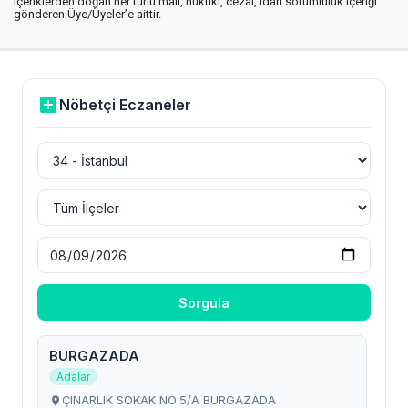
içeriklerden doğan her türlü mali, hukuki, cezai, idari sorumluluk içeriği
gönderen Üye/Üyeler’e aittir.