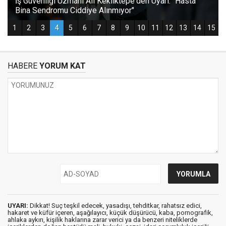
HABERE
YORUM KAT
UYARI:
Dikkat! Suç teşkil edecek, yasadışı, tehditkar, rahatsız edici,
hakaret ve küfür içeren, aşağılayıcı, küçük düşürücü, kaba, pornografik,
ahlaka aykırı, kişilik haklarına zarar verici ya da benzeri niteliklerde