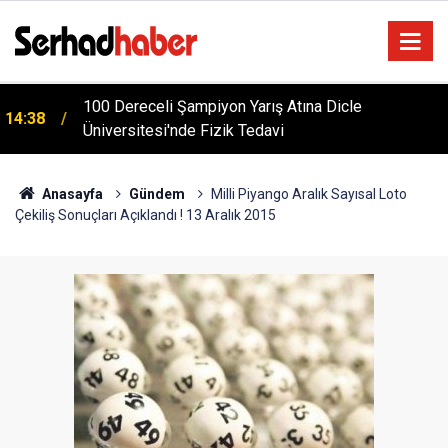
Türkiye'yi Değiştiren Lider Turgut Özal'ın Asıl
04:20
Mesleği Ne? Şaşırtan Mühendislik Hikayesi
Anasayfa
Gündem
Milli Piyango Aralık Sayısal Loto
Çekiliş Sonuçları Açıklandı ! 13 Aralık 2015