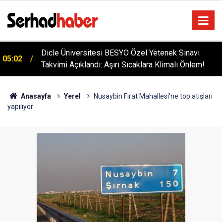
Diyarbakır'da İşçi Kıyımı: 45 Derece Sıcakta 763
04:51
Gündür Adalet Bekliyorlar
Anasayfa
Yerel
Nusaybin Fırat Mahallesi’ne top atışları
yapılıyor