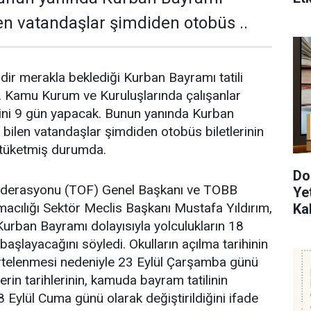
bilen vatandaşlar şimdiden otobüs ..
dir merakla beklediği Kurban Bayramı tatili
ı. Kamu Kurum ve Kuruluşlarında çalışanlar
lini 9 gün yapacak. Bunun yanında Kurban
at bilen vatandaşlar şimdiden otobüs biletlerinin
 tüketmiş durumda.
Do
derasyonu (TOF) Genel Başkanı ve TOBB
Ye
acılığı Sektör Meclis Başkanı Mustafa Yıldırım,
Ka
Kurban Bayramı dolayısıyla yolculukların 18
 başlayacağını söyledi. Okulların açılma tarihinin
telenmesi nedeniyle 23 Eylül Çarşamba günü
tlerin tarihlerinin, kamuda bayram tatilinin
 Eylül Cuma günü olarak değiştirildiğini ifade