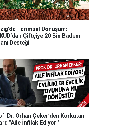
lazığ’da Tarımsal Dönüşüm:
KUD’dan Çiftçiye 20 Bin Badem
danı Desteği
of. Dr. Orhan Çeker’den Korkutan
rı: "Aile İnfilak Ediyor!"