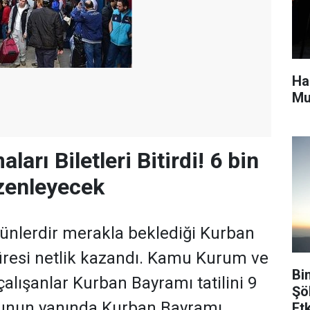
Ha
Mu
ları Biletleri Bitirdi! 6 bin
zenleyecek
ünlerdir merakla beklediği Kurban
süresi netlik kazandı. Kamu Kurum ve
Bi
alışanlar Kurban Bayramı tatilini 9
Şö
unun yanında Kurban Bayramı
Etk