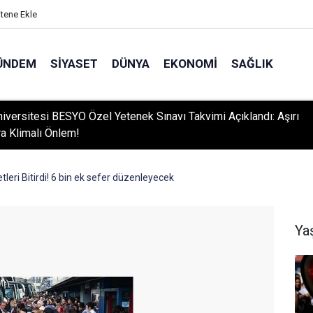
itene Ekle
ÜNDEM
SIYASET
DÜNYA
EKONOMI
SAĞLIK
niversitesi BESYO Özel Yetenek Sınavı Takvimi Açıklandı: Aşırı
ra Klimalı Önlem!
tleri Bitirdi! 6 bin ek sefer düzenleyecek
Ya