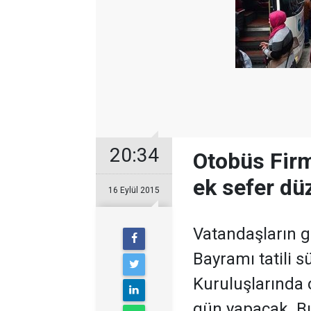
20:34
Otobüs Firma
ek sefer dü
16 Eylül 2015
Vatandaşların g
Bayramı tatili 
Kuruluşlarında ç
gün yapacak. B