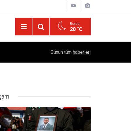
Bursa
20 °C
04:51
Diyarbakır'da İşçi Kıyımı: 45 Derece Sıcakta 763
Günün tüm
haberleri
şam