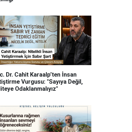
c. Dr. Cahit Karaalp’ten İnsan
tiştirme Vurgusu: "Sayıya Değil,
liteye Odaklanmalıyız"