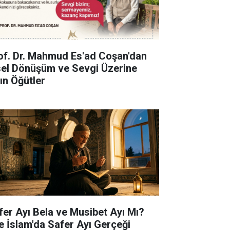
of. Dr. Mahmud Es'ad Coşan'dan
sel Dönüşüm ve Sevgi Üzerine
tın Öğütler
fer Ayı Bela ve Musibet Ayı Mı?
te İslam'da Safer Ayı Gerçeği