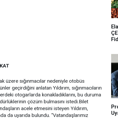
​E
ÇE
Fi
KKAT
mak üzere sığınmacılar nedeniyle otobüs
 günler geçirdiğini anlatan Yıldırım, sığınmacıların
rlerdeki otogarlarda konakladıklarını, bu duruma
dürlüklerinin çözüm bulmasını istedi.Bilet
Pr
daşların acele etmesini isteyen Yıldırım,
Uya
nda da uyarıda bulundu. "Vatandaşlarımız