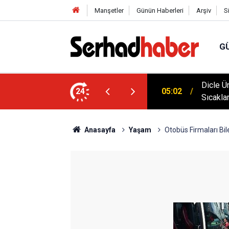
Manşetler
Günün Haberleri
Arşiv
S
G
klim Zirvesine Güçlü Destek: Rektör Prof. Dr.
Dicle Ü
24
05:02
anında
Sıcakla
Anasayfa
Yaşam
Otobüs Firmaları Bile