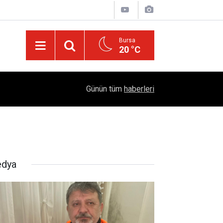
Bursa
20 °C
04:51
Diyarbakır'da İşçi Kıyımı: 45 Derece Sıcakta 763
Günün tüm
haberleri
dya