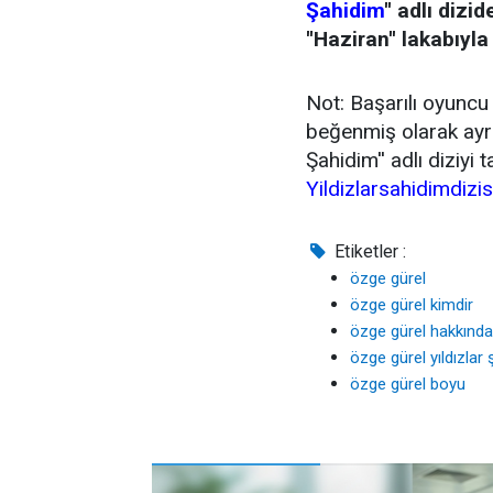
Şahidim
'' adlı dizi
''Haziran'' lakabı
Not: Başarılı oyuncu 
beğenmiş olarak ayrıl
Şahidim'' adlı diziyi t
Yildizlarsahidimdizi
Etiketler :
özge gürel
özge gürel kimdir
özge gürel hakkında 
özge gürel yıldızlar
özge gürel boyu