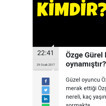
22:41
Özge Gürel 
oynamıştır?
29 Ocak 2017
Güzel oyuncu Öz
merak ettiği Özg
nereli, kaç yaşı
sormakta.