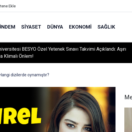
itene Ekle
ÜNDEM
SIYASET
DÜNYA
EKONOMI
SAĞLIK
niversitesi BESYO Özel Yetenek Sınavı Takvimi Açıklandı: Aşırı
ra Klimalı Önlem!
Hangi dizilerde oynamıştır?
Me