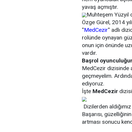
yavaş açmıştır.
Muhteşem Yüzyıl di
Özge Gürel, 2014 yıl
''
MedCezir
'' adlı diz
rolünde oynayan güze
onun için önünde uzu
vardır.
Başrol oyunculuğun
MedCezir dizisinde 
geçmeyelim. Ardından
ediyoruz.
İşte
MedCezir
dizisi
Dizilerden aldığımız 
Başarısı, güzelliğini
artması sonucu kend