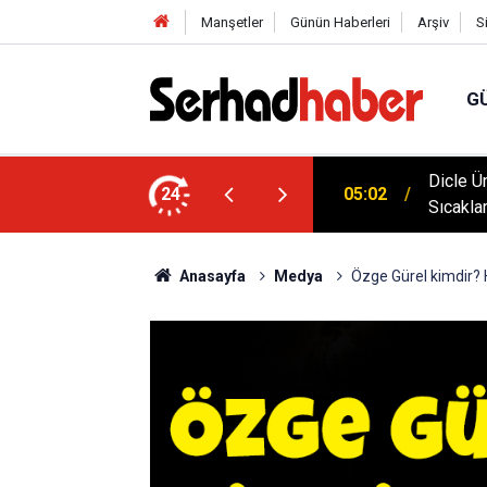
Manşetler
Günün Haberleri
Arşiv
S
G
klim Zirvesine Güçlü Destek: Rektör Prof. Dr.
Dicle Ü
24
05:02
anında
Sıcakla
Anasayfa
Medya
Özge Gürel kimdir? 