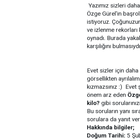
Yazımız sizleri daha
Özge Gürel'in başrol
istiyoruz. Çoğunuzu
ve izlenme rekorları k
oynadı. Burada yaka
karşılığını bulmasıydı
Evet sizler için dah
görsellikten ayrılalı
kızmazsınız :) Evet ş
önem arz eden
Özge
kilo?
gibi sorularınız
Bu soruların yanı sı
sorulara da yanıt ve
Hakkında bilgiler;
Doğum Tarihi:
5 Şub