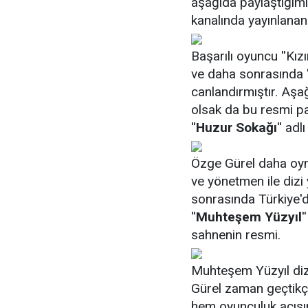
aşağıda paylaştığımı
kanalında yayınlanan 
Başarılı oyuncu ''Kız
ve daha sonrasında ''
canlandırmıştır. Aşağ
olsak da bu resmi pa
''
Huzur Sokağı
'' adl
Özge Gürel daha oyna
ve yönetmen ile dizi 
sonrasında Türkiye'de
''
Muhteşem Yüzyıl
'
sahnenin resmi.
Muhteşem Yüzyıl diz
Gürel zaman geçtikçe
hem oyunculuk açısınd