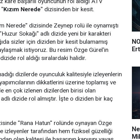
z kare başarılı oyuncunun rol aldığı ATV
''
Kızım Nerede
'' dizisinden bir kesit.
ım Nerede'' dizisinde Zeynep rolü ile oynamıştı
Huzur Sokağı'' adlı dizide yeni bir karakteri
NO
ıda sizler için diziden bir kesit bulamamış
Ert
ylaşmak istiyoruz. Bu resim Özge Gürel'in
ı dizide rol aldığı sıralardaki halidir.
dığı dizilerde oyunculuk kalitesiyle izleyenlerin
yapımcılarının dikkatlerini üzerine toplamış ve
 en çok izlenen dizilerden birisi olan
' adlı dizide rol almıştır. İşte o diziden bir kaç
isinde ''Rana Hatun'' rolünde oynayan Özge
Ne
 izleyenler tarafından hem fiziksel güzelliği
Mi
an olan kalitesi ile başarının kapısını yavaş