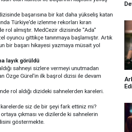
De
zisinde başarısına bir kat daha yükseliş katan
ında Türkiye'de izlenme rekorları kıran
ide rol almıştır. MedCezir dizisinde ''Ada''
l oyuncu gittikçe tanınmaya başlamıştır. Artık
n bir başarı hikayesi yazmaya müsait yol
a layık görüldü
aldığı sahneyi sizlere vermeyi unutmadan
 Özge Gürel'in ilk başrol dizisi ile devam
Ar
Ed
nde rol aldığı dizideki sahnelerden kareleri.
karelerde siz de bir şeyi fark ettiniz mi?
n ortaya çıkması ve dizilerde ki sahnelerin
isini göstermekte.