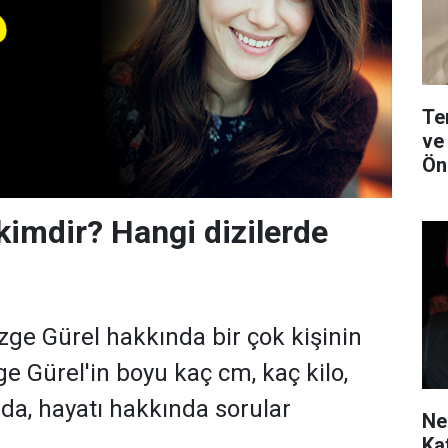
Te
ve
Ön
kimdir? Hangi dizilerde
ge Gürel hakkında bir çok kişinin
e Gürel'in boyu kaç cm, kaç kilo,
nda, hayatı hakkında sorular
Ne
Ka