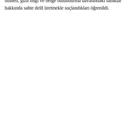
bilinen, gizli bilgi ve belge bulundurma davasındaki sanıklar
hakkında sahte delil üretmekle suçlandıkları öğrenildi.