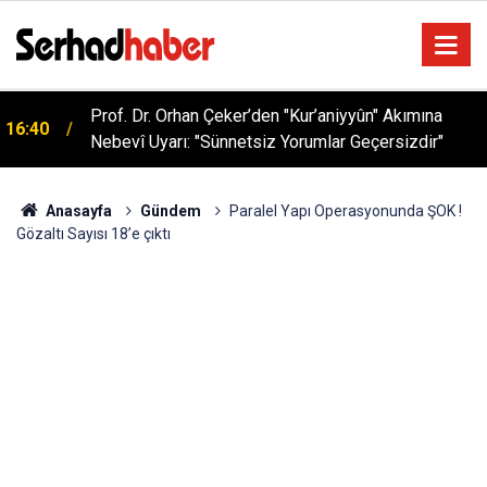
Sağlıklı Beslenmede Yeni Trend: Düşük Kalorili
05:57
Multi-Fiber İçecek Tozu
Anasayfa
Gündem
Paralel Yapı Operasyonunda ŞOK !
Gözaltı Sayısı 18’e çıktı