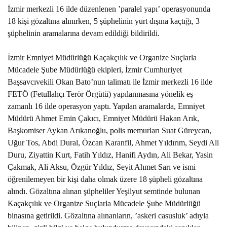
İzmir merkezli 16 ilde düzenlenen ’paralel yapı’ operasyonunda
18 kişi gözaltına alınırken, 5 şüphelinin yurt dışına kaçtığı, 3
şüphelinin aramalarına devam edildiği bildirildi.
İzmir Emniyet Müdürlüğü Kaçakçılık ve Organize Suçlarla
Mücadele Şube Müdürlüğü ekipleri, İzmir Cumhuriyet
Başsavcıvekili Okan Bato’nun talimatı ile İzmir merkezli 16 ilde
FETÖ (Fetullahçı Terör Örgütü) yapılanmasına yönelik eş
zamanlı 16 ilde operasyon yaptı. Yapılan aramalarda, Emniyet
Müdürü Ahmet Emin Çakıcı, Emniyet Müdürü Hakan Arık,
Başkomiser Aykan Arıkanoğlu, polis memurları Suat Güreycan,
Uğur Tos, Abdi Dural, Özcan Karanfil, Ahmet Yıldırım, Seydi Ali
Duru, Ziyattin Kurt, Fatih Yıldız, Hanifi Aydın, Ali Bekar, Yasin
Çakmak, Ali Aksu, Özgür Yıldız, Seyit Ahmet Sarı ve ismi
öğrenilemeyen bir kişi daha olmak üzere 18 şüpheli gözaltına
alındı. Gözaltına alınan şüpheliler Yeşilyut semtinde bulunan
Kaçakçılık ve Organize Suçlarla Mücadele Şube Müdürlüğü
binasına getirildi. Gözaltına alınanların, ’askeri casusluk’ adıyla