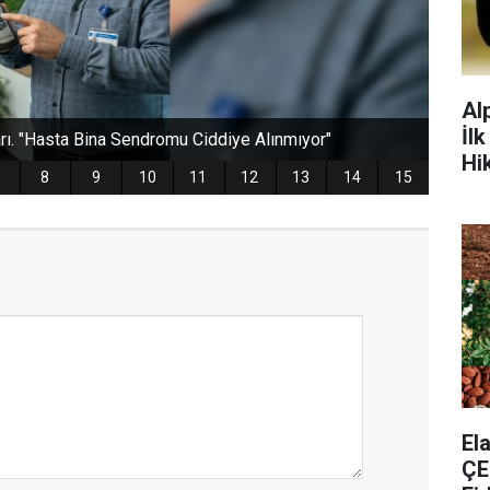
Al
İl
Hi
​E
ÇE