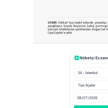
UYARI:
Dikkat! Suç teşkil edecek, yasadışı, t
aşağılayıcı, küçük düşürücü, kaba, pornografik
benzeri niteliklerde içeriklerden doğan her t
Üye/Üyeler’e aittir.