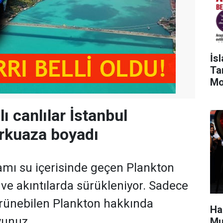
İs
Tar
Mo
ı canlılar İstanbul
urkuaza boyadı
mı su içerisinde geçen Plankton
a ve akıntılarda sürükleniyor. Sadece
rünebilen Plankton hakkında
Ha
yunuz.
Mu