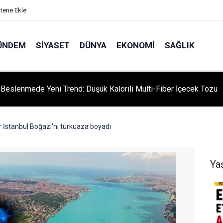
itene Ekle
ÜNDEM
SIYASET
DÜNYA
EKONOMI
SAĞLIK
ı Beslenmede Yeni Trend: Düşük Kalorili Multi-Fiber İçecek Tozu
ar İstanbul Boğazı'nı turkuaza boyadı
Ya