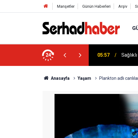
Manşetler
Günün Haberleri
Arşiv
S
G
niyyûn" Akımına Nebevî Uyarı: "Sünnetsiz
24
05:57
Sağlıkl
Anasayfa
Yaşam
Plankton adlı canlıl