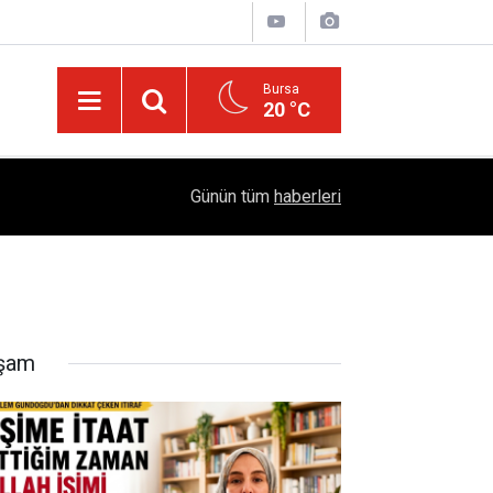
Bursa
20 °C
Dicle Üniversitesi'nden Türk Dünyası Hamlesi:
05:25
Günün tüm
haberleri
Sempozyumu Diyarbakır'da!
şam