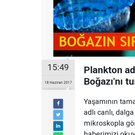
15:49
Plankton adl
Boğazı'nı t
18 Haziran 2017
Yaşamının tama
adlı canlı, dalg
mikroskopla gö
haberimizi oku