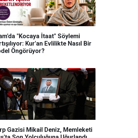
lam'da "Kocaya İtaat" Söylemi
tışılıyor: Kur'an Evlilikte Nasıl Bir
del Öngörüyor?
rp Gazisi Mikail Deniz, Memleketi
ş'ta Son Yolculuğuna Uğurlandı