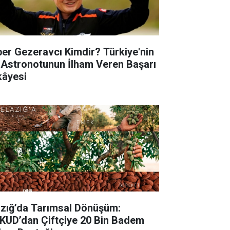
per Gezeravcı Kimdir? Türkiye'nin
k Astronotunun İlham Veren Başarı
kâyesi
lazığ’da Tarımsal Dönüşüm:
KUD’dan Çiftçiye 20 Bin Badem