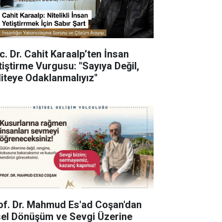
c. Dr. Cahit Karaalp’ten İnsan
tiştirme Vurgusu: "Sayıya Değil,
liteye Odaklanmalıyız"
of. Dr. Mahmud Es'ad Coşan'dan
sel Dönüşüm ve Sevgi Üzerine