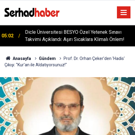
Diyarbakır'da İşçi Kıyımı: 45 Derece Sıcakta 763
04:51
Gündür Adalet Bekliyorlar
Anasayfa
Gündem
Prof. Dr. Orhan Çeker’den 'Hadis'
Çıkışı: "Kur'an ile Aldatıyorsunuz!"