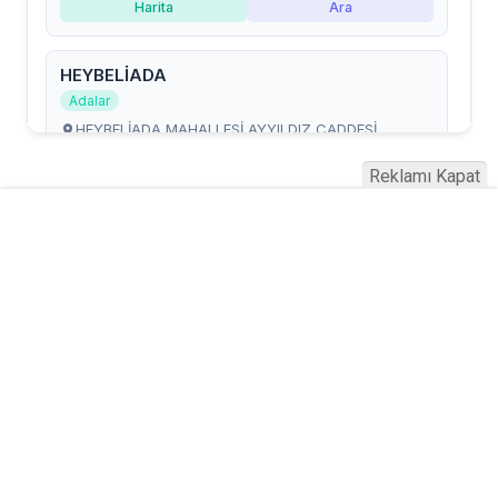
Reklamı Kapat
Serhad Haber © 2015
Anasayfa
Künye
İletişim
Gizlilik İlkeleri
Sitene Ekle