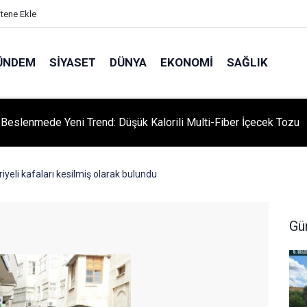
itene Ekle
ÜNDEM
SIYASET
DÜNYA
EKONOMI
SAĞLIK
ı Beslenmede Yeni Trend: Düşük Kalorili Multi-Fiber İçecek Tozu
riyeli kafaları kesilmiş olarak bulundu
Gü