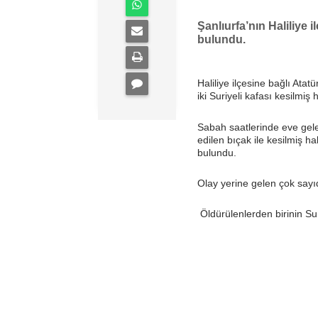
Şanlıurfa’nın Haliliye i
bulundu.
Haliliye ilçesine bağlı Ata
iki Suriyeli kafası kesilmiş
Sabah saatlerinde eve gele
edilen bıçak ile kesilmiş h
bulundu.
Olay yerine gelen çok sayı
Öldürülenlerden birinin Suri