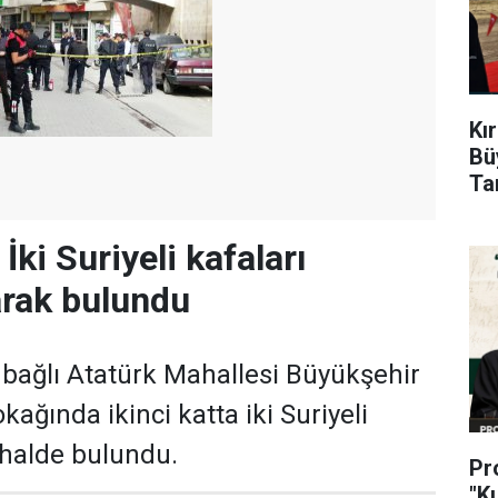
Kı
Bü
Ta
 İki Suriyeli kafaları
arak bulundu
e bağlı Atatürk Mahallesi Büyükşehir
kağında ikinci katta iki Suriyeli
 halde bulundu.
Pr
"K