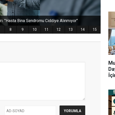
Mu
Da
İç