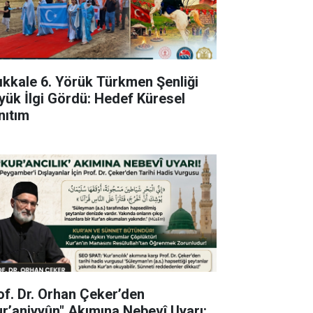
rıkkale 6. Yörük Türkmen Şenliği
yük İlgi Gördü: Hedef Küresel
nıtım
of. Dr. Orhan Çeker’den
ur’aniyyûn" Akımına Nebevî Uyarı: