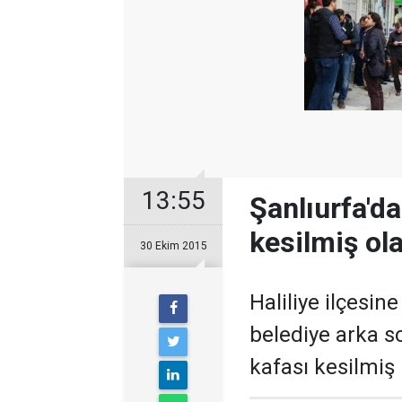
13:55
Şanlıurfa'da
kesilmiş ol
30 Ekim 2015
Haliliye ilçesin
belediye arka so
kafası kesilmiş