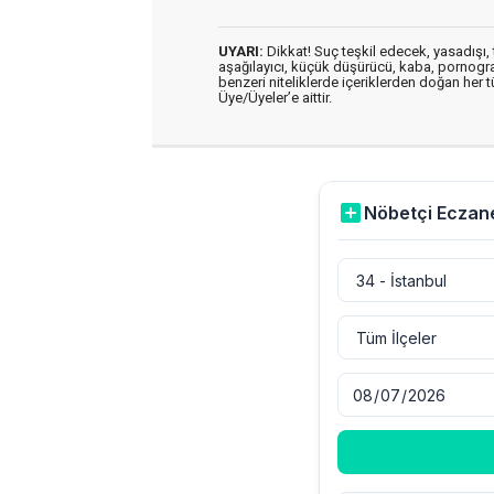
UYARI:
Dikkat! Suç teşkil edecek, yasadışı, t
aşağılayıcı, küçük düşürücü, kaba, pornografik
benzeri niteliklerde içeriklerden doğan her t
Üye/Üyeler’e aittir.