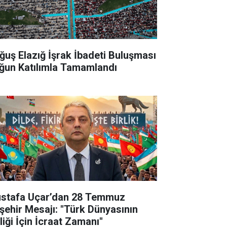
ğuş Elazığ İşrak İbadeti Buluşması
ğun Katılımla Tamamlandı
stafa Uçar’dan 28 Temmuz
şehir Mesajı: "Türk Dünyasının
liği İçin İcraat Zamanı"