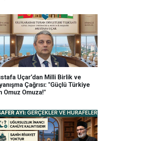
stafa Uçar’dan Milli Birlik ve
yanışma Çağrısı: "Güçlü Türkiye
in Omuz Omuza!"