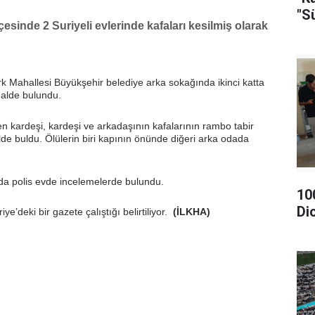
"S
lçesinde 2 Suriyeli evlerinde kafaları kesilmiş olarak
türk Mahallesi Büyükşehir belediye arka sokağında ikinci katta
 halde bulundu.
n kardeşi, kardeşi ve arkadaşının kafalarının rambo tabir
alde buldu. Ölülerin biri kapının önünde diğeri arka odada
da polis evde incelemelerde bulundu.
10
Di
ye’deki bir gazete çalıştığı belirtiliyor.
(İLKHA)