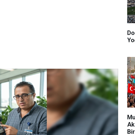
Do
Yo
Mu
Ak
Bir