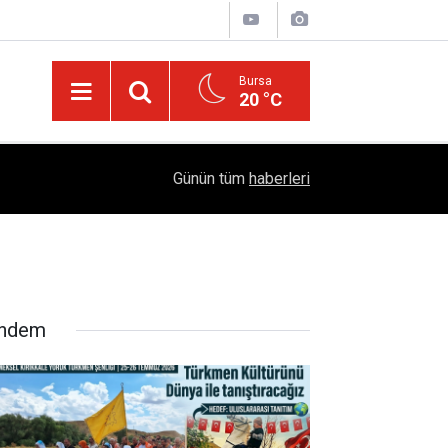
Bursa
20 °C
Dicle Üniversitesi'nden Türk Dünyası Hamlesi:
05:25
Günün tüm
haberleri
Sempozyumu Diyarbakır'da!
ndem