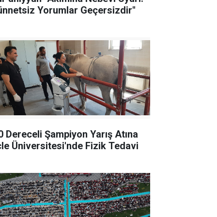
ünnetsiz Yorumlar Geçersizdir"
0 Dereceli Şampiyon Yarış Atına
cle Üniversitesi'nde Fizik Tedavi