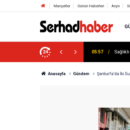
Manşetler
Günün Haberleri
Arşiv
S
G
niyyûn" Akımına Nebevî Uyarı: "Sünnetsiz
24
05:57
Sağlıkl
Anasayfa
Gündem
Şanlıurfa'da İki Su