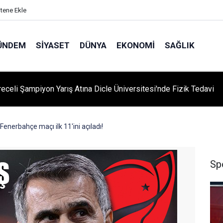
itene Ekle
ÜNDEM
SIYASET
DÜNYA
EKONOMI
SAĞLIK
eceli Şampiyon Yarış Atına Dicle Üniversitesi'nde Fizik Tedavi
enerbahçe maçı ilk 11'ini açıladı!
Sp