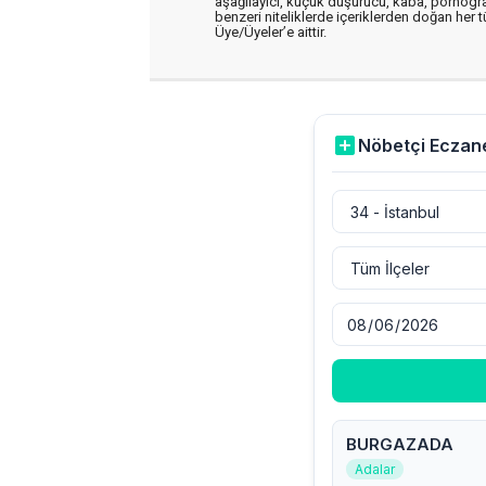
aşağılayıcı, küçük düşürücü, kaba, pornografik
benzeri niteliklerde içeriklerden doğan her t
Üye/Üyeler’e aittir.