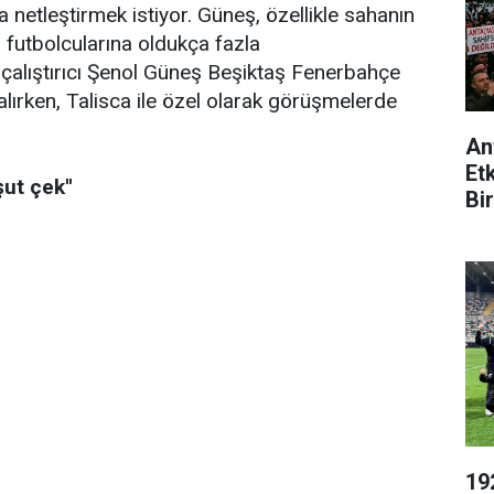
 netleştirmek istiyor. Güneş, özellikle sahanın
 futbolcularına oldukça fazla
 çalıştırıcı Şenol Güneş Beşiktaş Fenerbahçe
 alırken, Talisca ile özel olarak görüşmelerde
An
Et
şut çek''
Bir
19