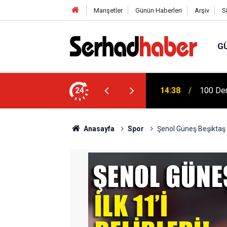
Manşetler
Günün Haberleri
Arşiv
S
G
 Ziya Gökalp Eğitim Fakültesi Yeni
24
14:38
100 Der
Anasayfa
Spor
Şenol Güneş Beşiktaş F