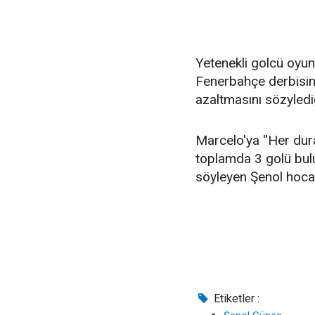
Yetenekli golcü oyun
Fenerbahçe derbisind
azaltmasını sözylediğ
Marcelo'ya ''Her dur
toplamda 3 golü bul
söyleyen Şenol hoca,
Etiketler :