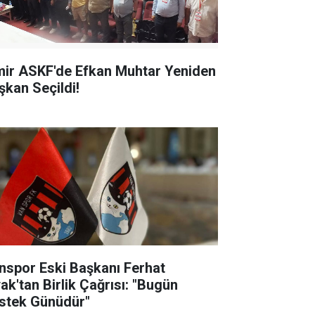
mir ASKF'de Efkan Muhtar Yeniden
şkan Seçildi!
nspor Eski Başkanı Ferhat
yak'tan Birlik Çağrısı: "Bugün
stek Günüdür"