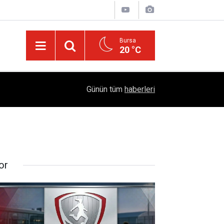
Bursa
20 °C
Türkiye'yi Değiştiren Lider Turgut Özal'ın Asıl 
04:20
Günün tüm
haberleri
Mühendislik Hikayesi
or