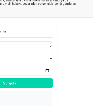
, ahlaka aykırı, kişilik haklarına zarar verici ya da
ürlü mali, hukuki, cezai, idari sorumluluk içeriği gönderen