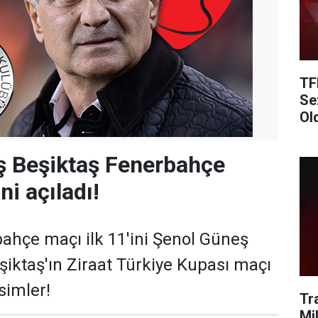
TF
Se
Ol
ş Beşiktaş Fenerbahçe
ni açıladı!
ahçe maçı ilk 11'ini Şenol Güneş
eşiktaş'ın Ziraat Türkiye Kupası maçı
simler!
Tr
Mi