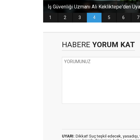
HABERE
YORUM KAT
UYARI:
Dikkat! Suç teşkil edecek, yasadışı, t