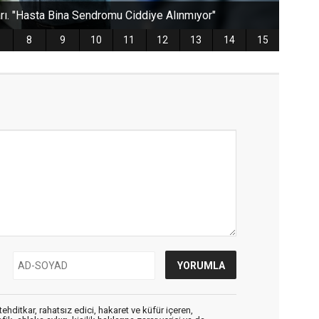
ehditkar, rahatsız edici, hakaret ve küfür içeren,