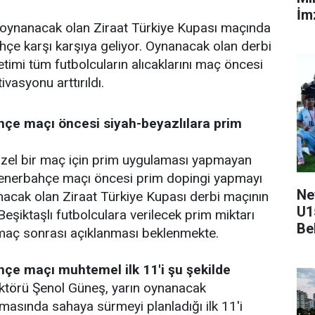
İmz
oynanacak olan Ziraat Türkiye Kupası maçında
çe karşı karşıya geliyor. Oynanacak olan derbi
timi tüm futbolcuların alıcaklarını maç öncesi
vasyonu arttırıldı.
hçe maçı öncesi siyah-beyazlılara prim
zel bir maç için prim uygulaması yapmayan
Fenerbahçe maçı öncesi prim dopingi yapmayı
Ne
anacak olan Ziraat Türkiye Kupası derbi maçının
U1
eşiktaşlı futbolculara verilecek prim miktarı
Be
maç sonrası açıklanması beklenmekte.
hçe maçı muhtemel ilk 11'i şu şekilde
ektörü Şenol Güneş, yarın oynanacak
asında sahaya sürmeyi planladığı ilk 11'i