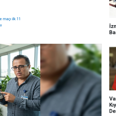
 maçı ilk 11
sı
İz
Ba
Va
Kı
De