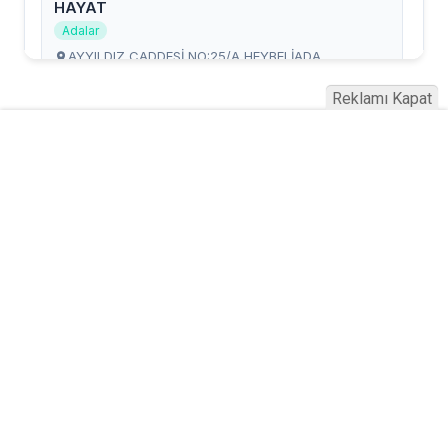
Reklamı Kapat
Serhad Haber © 2015
Anasayfa
Künye
İletişim
Gizlilik İlkeleri
Sitene Ekle