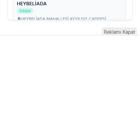
Reklamı Kapat
Serhad Haber © 2015
Anasayfa
Künye
İletişim
Gizlilik İlkeleri
Sitene Ekle