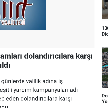
10
Di
adamları dolandırıcılara karşı
ıldı
on günlerde valilik adına iş
şitli yardım kampanyaları adı
Do
ep eden dolandırıcılara karşı
Yo
ndu.