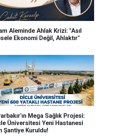
lam Aleminde Ahlak Krizi: "Asıl
sele Ekonomi Değil, Ahlaktır"
yarbakır'ın Mega Sağlık Projesi:
cle Üniversitesi Yeni Hastanesi
in Şantiye Kuruldu!