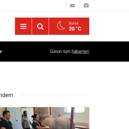
Bursa
20 °C
Dicle Üniversitesi Bölgenin Eğitim Üssü Oldu: 1
ar
04:39
Günün tüm
haberleri
Eğitim
ndem