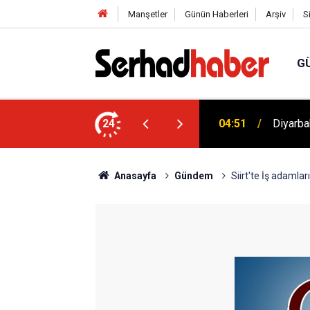
Manşetler
Günün Haberleri
Arşiv
S
G
tenek Sınavı Takvimi Açıklandı: Aşırı
24
04:51
Diyarba
Anasayfa
Gündem
Siirt'te İş adamlar