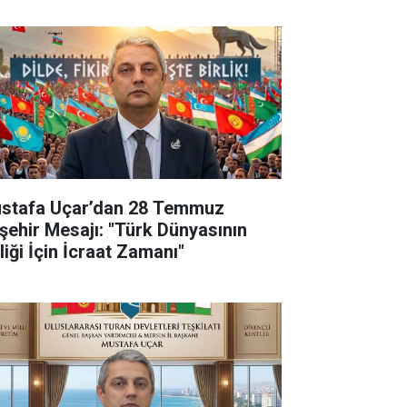
stafa Uçar’dan 28 Temmuz
şehir Mesajı: "Türk Dünyasının
liği İçin İcraat Zamanı"