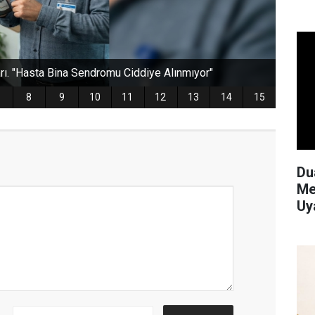
Du
Me
Uy