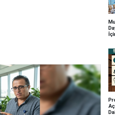
Mu
Da
İç
Pr
Aç
Da