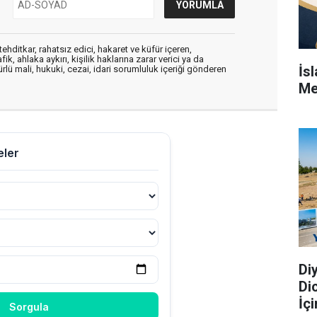
ehditkar, rahatsız edici, hakaret ve küfür içeren,
, ahlaka aykırı, kişilik haklarına zarar verici ya da
İs
ürlü mali, hukuki, cezai, idari sorumluluk içeriği gönderen
Me
Di
Di
İç