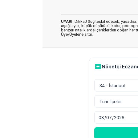
UYARI:
Dikkat! Suç teşkil edecek, yasadışı, t
aşağılayıcı, küçük düşürücü, kaba, pornografik
benzeri niteliklerde içeriklerden doğan her t
Üye/Üyeler’e aittir.