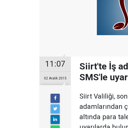
11:07
Siirt'te İş 
SMS'le uyar
02 Aralık 2015
Siirt Valiliği, s
adamlarından çe
altında para tal
uyarılarda bulu