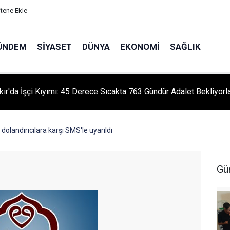
itene Ekle
ÜNDEM
SIYASET
DÜNYA
EKONOMI
SAĞLIK
kır'da İşçi Kıyımı: 45 Derece Sıcakta 763 Gündür Adalet Bekliyorl
ı dolandırıcılara karşı SMS'le uyarıldı
Gü