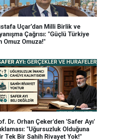
stafa Uçar’dan Milli Birlik ve
yanışma Çağrısı: "Güçlü Türkiye
in Omuz Omuza!"
of. Dr. Orhan Çeker'den 'Safer Ayı'
ıklaması: "Uğursuzluk Olduğuna
ir Tek Bir Sahih Rivayet Yok!"