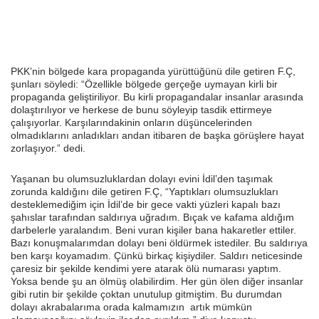
PKK’nin bölgede kara propaganda yürüttüğünü dile getiren F.Ç,
şunları söyledi: “Özellikle bölgede gerçeğe uymayan kirli bir
propaganda geliştiriliyor. Bu kirli propagandalar insanlar arasında
dolaştırılıyor ve herkese de bunu söyleyip tasdik ettirmeye
çalışıyorlar. Karşılarındakinin onların düşüncelerinden
olmadıklarını anladıkları andan itibaren de başka görüşlere hayat
zorlaşıyor.” dedi.
Yaşanan bu olumsuzluklardan dolayı evini İdil’den taşımak
zorunda kaldığını dile getiren F.Ç, “Yaptıkları olumsuzlukları
desteklemediğim için İdil’de bir gece vakti yüzleri kapalı bazı
şahıslar tarafından saldırıya uğradım. Bıçak ve kafama aldığım
darbelerle yaralandım. Beni vuran kişiler bana hakaretler ettiler.
Bazı konuşmalarımdan dolayı beni öldürmek istediler. Bu saldırıya
ben karşı koyamadım. Çünkü birkaç kişiydiler. Saldırı neticesinde
çaresiz bir şekilde kendimi yere atarak ölü numarası yaptım.
Yoksa bende şu an ölmüş olabilirdim. Her gün ölen diğer insanlar
gibi rutin bir şekilde çoktan unutulup gitmiştim. Bu durumdan
dolayı akrabalarıma orada kalmamızın artık mümkün