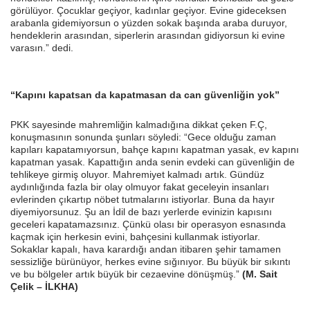
görülüyor. Çocuklar geçiyor, kadınlar geçiyor. Evine gideceksen
arabanla gidemiyorsun o yüzden sokak başında araba duruyor,
hendeklerin arasından, siperlerin arasından gidiyorsun ki evine
varasın.” dedi.
“Kapını kapatsan da kapatmasan da can güvenliğin yok”
PKK sayesinde mahremliğin kalmadığına dikkat çeken F.Ç,
konuşmasının sonunda şunları söyledi: “Gece olduğu zaman
kapıları kapatamıyorsun, bahçe kapını kapatman yasak, ev kapını
kapatman yasak. Kapattığın anda senin evdeki can güvenliğin de
tehlikeye girmiş oluyor. Mahremiyet kalmadı artık. Gündüz
aydınlığında fazla bir olay olmuyor fakat geceleyin insanları
evlerinden çıkartıp nöbet tutmalarını istiyorlar. Buna da hayır
diyemiyorsunuz. Şu an İdil de bazı yerlerde evinizin kapısını
geceleri kapatamazsınız. Çünkü olası bir operasyon esnasında
kaçmak için herkesin evini, bahçesini kullanmak istiyorlar.
Sokaklar kapalı, hava karardığı andan itibaren şehir tamamen
sessizliğe bürünüyor, herkes evine sığınıyor. Bu büyük bir sıkıntı
ve bu bölgeler artık büyük bir cezaevine dönüşmüş.”
(M. Sait
Çelik – İLKHA)