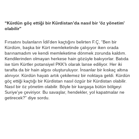
“Kürdün göç ettiği bir Kürdistan’da nasıl bir ‘öz yönetim’
olabilir”
Fırsatını bulanların İdil’den kaçtığını belirten F.Ç, “Ben bir
Kürdüm, başka bir Kürt memleketinde çalışıyor iken orada
barınamadım ve kendi memleketime dönmek zorunda kaldım.
Kendilerinden olmayan herkese hain gözüyle bakıyorlar. Batıda
ise tüm Kürtler potansiyel PKK’lı olarak lanse ediliyor. Her iki
tarafta da bir hain algısı oluşturuluyor. İnsanlar bir kıskaç altına
alınıyor. Kürdün hayatı artık çekilemez bir noktaya geldi. Kürdün
göç ettiği kaçtığı bir Kürdistan nasıl özgür bir Kürdistan olabilir.
Nasıl bir öz yönetim olabilir. Böyle bir kargaşa bütün bölgeyi
Suriye'ye çeviriyor. Bu savaşlar, hendekler, yol kapatmalar ne
getirecek?” diye sordu.