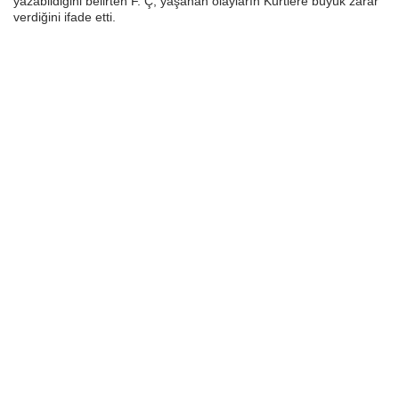
yazabildiğini belirten F. Ç, yaşanan olayların Kürtlere büyük zarar
verdiğini ifade etti.