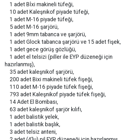
1 adet Bİxi makineli tüfeği,
10 adet Kaleşnikof piyade tüfeği,
1 adet M-16 piyade tüfeği,
5 adet M-16 şarjörü,
1 adet 9mm tabanca ve şarjörü,
1 adet Glock tabanca şarjörü ve 15 adet fişek,
1 adet gece görüş gözlüğü,
1 adet el telsizi (piller ile EYP düzeneği için
hazırlanmış),
35 adet kaleşnikof şarjörü,
200 adet Bixi makineli tüfek fişeği,
110 adet M-16 piyade tüfek fişeği,
793 adet Kaleşnikof piyade tüfek fişeği,
14 Adet El Bombası,
63 adet kaleşnikof şarjör kılıfı,
1 adet balistik yelek,
1 adet balistik başlık,
3 adet telsiz anteni,
2 adet (4’lu) pil EYP düzeneği için hazırlanmış,