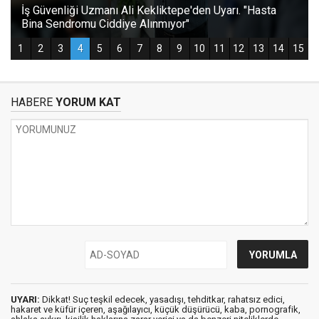
HABERE
YORUM KAT
UYARI:
Dikkat! Suç teşkil edecek, yasadışı, tehditkar, rahatsız edici,
hakaret ve küfür içeren, aşağılayıcı, küçük düşürücü, kaba, pornografik,