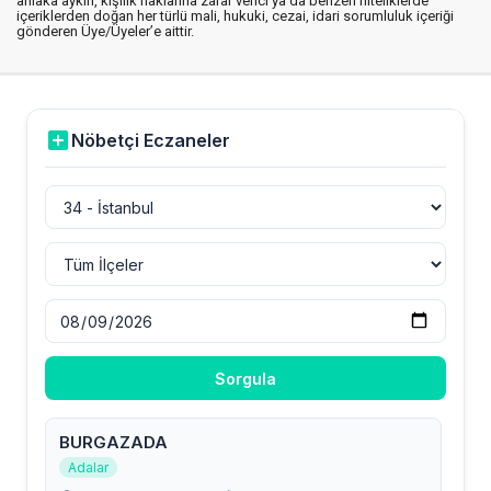
ahlaka aykırı, kişilik haklarına zarar verici ya da benzeri niteliklerde
içeriklerden doğan her türlü mali, hukuki, cezai, idari sorumluluk içeriği
gönderen Üye/Üyeler’e aittir.