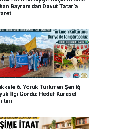
han Bayram’dan Davut Tatar’a
yaret
rıkkale 6. Yörük Türkmen Şenliği
yük İlgi Gördü: Hedef Küresel
nıtım