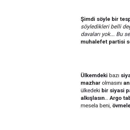
Şimdi söyle bir tes
söyledikleri belli de
davaları yok... Bu 
muhalefet partisi 
Ülkemdeki
bazı
siya
mazhar
olmasını
an
ülkedeki
bir siyasi p
alkışlasın
…
Argo tab
mesela beni,
övmele