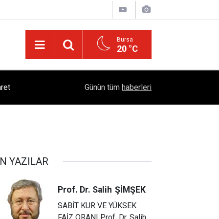
Bursa
20 °C
ret
18:06
Kırıkkale 6. Yörük Türkmen Şenliği Büyük İlgi Gö
Günün tüm
haberleri
N YAZILAR
Prof. Dr. Salih
ŞİMŞEK
SABİT KUR VE YÜKSEK
FAİZ ORANI Prof. Dr. Salih