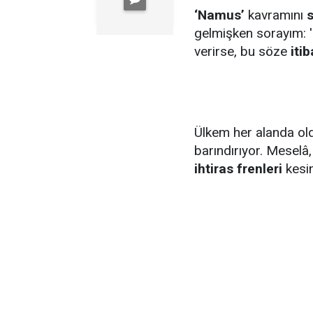
‘Namus’
kavramını
s
gelmişken sorayım: '
verirse, bu söze
iti
Ülkem her alanda ol
barındırıyor. Meselâ,
ihtiras frenleri
kesin