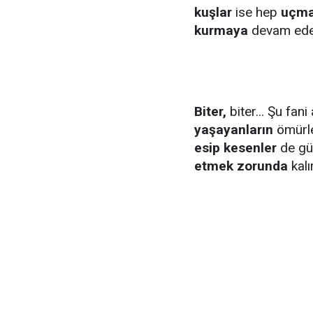
kuşlar
ise hep
uçm
kurmaya
devam ede
Biter,
biter... Şu fan
yaşayanların
ömürl
esip kesenler
de gü
etmek zorunda
kalır