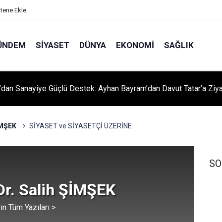
itene Ekle
ÜNDEM
SIYASET
DÜNYA
EKONOMI
SAĞLIK
dan Sanayiye Güçlü Destek: Ayhan Bayram’dan Davut Tatar’a Ziya
İMŞEK
SİYASET ve SİYASETÇİ ÜZERİNE
SO
Dr. Salih ŞİMŞEK
ın Tüm Yazıları >