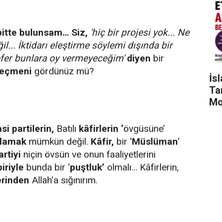
pitte bulunsam… Siz,
'hiç bir projesi yok... Ne
ğil... İktidarı eleştirme söylemi dışında bir
sefer bunlara oy vermeyeceğim'
diyen
bir
seçmeni
gördünüz mü?
İs
Tar
Mo
si partilerin,
Batılı
kâfirlerin ‘
övgüsüne’
lamak
mümkün değil.
Kâfir,
bir ‘
Müslüman
’
artiyi
niçin övsün ve onun faaliyetlerini
iriyle
bunda bir ‘
puştluk’
olmalı… Kâfirlerin,
rinden
Allah’a sığınırım.