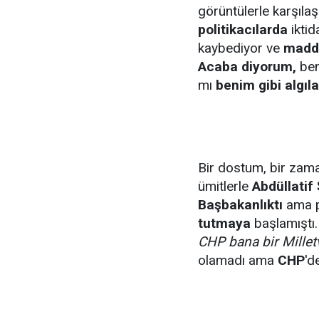
görüntülerle karşıla
politikacılarda
iktid
kaybediyor ve
madd
Acaba diyorum,
be
mı
benim gibi algıla
Bir dostum, bir zama
ümitlerle
Abdüllatif
Başbakanlıktı
ama pa
tutmaya
başlamıştı
CHP bana bir Milletv
olamadı ama
CHP
'd