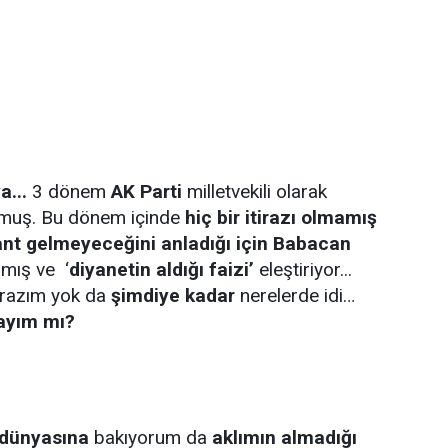
a...
3 dönem
AK Parti
milletvekili olarak
muş. Bu dönem içinde
hiç bir itirazı olmamış
ant gelmeyeceğini anladığı için
Babacan
lmış ve ‘
diyanetin aldığı faizi’
eleştiriyor...
tirazım yok da
şimdiye kadar
nerelerde idi…
ayım mı?
 dünyasına
bakıyorum da
aklımın almadığı