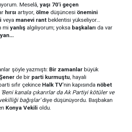
şıyorum. Meselâ,
yaşı 70'i geçen
ar
hırsı
artıyor,
ölme
düşüncesi
önemini
i
veya
manevi rant
beklentisi yükseliyor...
n mi
yanlış
algılıyorum; yoksa
başkaları
da var
yan...
nlar şöyle yazmıştı:
Bir zamanlar
büyük
 Şener
de bir
parti kurmuştu
, hayali
rti sıfır çekince
Halk TV
'nin kapısında
nöbet
.
'Beni kanala çıkarırlar da Ak Partiyi kötüler ve
ekilliği bağışlar'
diye düşünüyordu. Başbakan
en
Konya Vekili
oldu.