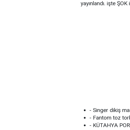
yayınlandı. işte ŞOK 
- Singer dikiş m
- Fantom toz to
- KÜTAHYA PORSEL