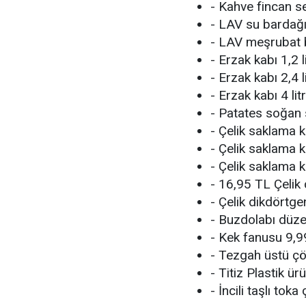
- Kahve fincan s
- LAV su bardağı
- LAV meşrubat 
- Erzak kabı 1,2 
- Erzak kabı 2,4 
- Erzak kabı 4 li
- Patates soğan 
- Çelik saklama 
- Çelik saklama
- Çelik saklama 
- 16,95 TL Çelik
- Çelik dikdörtg
- Buzdolabı düze
- Kek fanusu 9,
- Tezgah üstü ç
- Titiz Plastik ü
- İncili taşlı toka