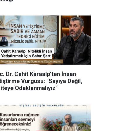
c. Dr. Cahit Karaalp’ten İnsan
tiştirme Vurgusu: "Sayıya Değil,
liteye Odaklanmalıyız"