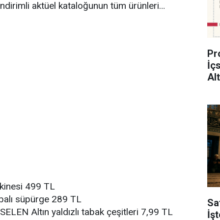
indirimli aktüel kataloğunun tüm ürünleri…
Pr
İç
Al
akinesi 499 TL
rbalı süpürge 289 TL
Sa
EN Altın yaldızlı tabak çeşitleri 7,99 TL
İş