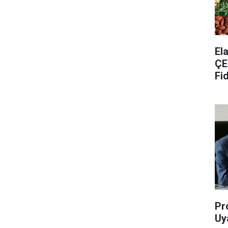
​E
ÇE
Fi
Pr
Uya