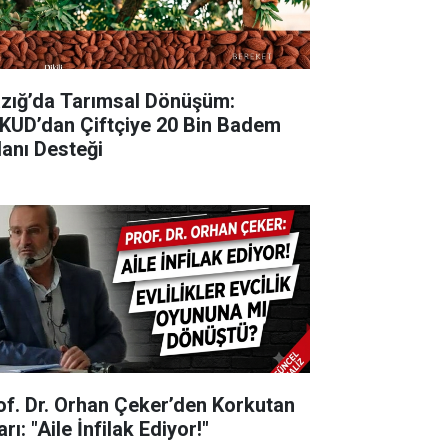
lazığ’da Tarımsal Dönüşüm:
KUD’dan Çiftçiye 20 Bin Badem
danı Desteği
of. Dr. Orhan Çeker’den Korkutan
rı: "Aile İnfilak Ediyor!"