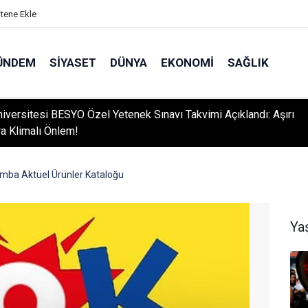
itene Ekle
ÜNDEM
SIYASET
DÜNYA
EKONOMI
SAĞLIK
niversitesi BESYO Özel Yetenek Sınavı Takvimi Açıklandı: Aşırı
ra Klimalı Önlem!
mba Aktüel Ürünler Kataloğu
Ya