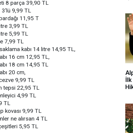
eti 8 parça 39,90 TL
 3'lü 9,99 TL
bardağı 11,95 T
litre 3,99 TL
litre 5,99 TL
tre 7,99 TL
saklama kabı 14 litre 14,95 TL,
kabı 16 cm 12,95 TL,
 kabı 18 cm 14,95 TL
kabı 20 cm,
Al
İl
 cezve 9,99 TL
Hi
en tepsi 22,95 TL
nleyici 4,99 TL
99 TL
öp kovası 9,99 TL
rünler ne alırsan 4 TL
 çeşitleri 5,95 TL