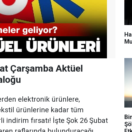
Ha
Mu
at Çarşamba Aktüel
aloğu
erden elektronik ürünlere,
kstil ürünlerine kadar tüm
Bi
i indirim fırsatı! İşte Şok 26 Şubat
Şö
baren raflarında bulunduracağı
Etk