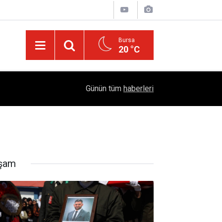
Bursa
20 °C
04:51
Diyarbakır'da İşçi Kıyımı: 45 Derece Sıcakta 763
Günün tüm
haberleri
şam