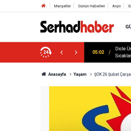
Manşetler
Günün Haberleri
Arşiv
S
G
klim Zirvesine Güçlü Destek: Rektör Prof. Dr.
Dicle Ü
24
05:02
anında
Sıcakla
Anasayfa
Yaşam
ŞOK 26 Şubat Çarşa