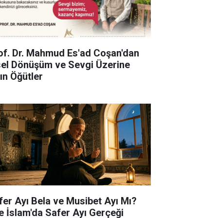
of. Dr. Mahmud Es'ad Coşan'dan
sel Dönüşüm ve Sevgi Üzerine
tın Öğütler
fer Ayı Bela ve Musibet Ayı Mı?
te İslam'da Safer Ayı Gerçeği