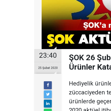
23:40
ŞOK 26 Şub
Ürünler Kat
25 Şubat 2020
Hediyelik ürünl
züccaciyeden te
ürünlerde geçerl
2020 aktüel iti