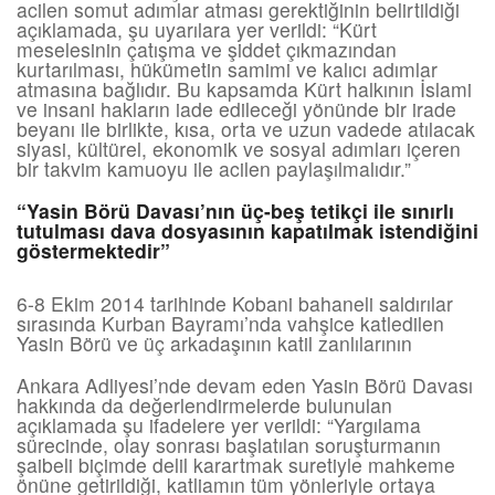
acilen somut adımlar atması gerektiğinin belirtildiği
açıklamada, şu uyarılara yer verildi: “Kürt
meselesinin çatışma ve şiddet çıkmazından
kurtarılması, hükümetin samimi ve kalıcı adımlar
atmasına bağlıdır. Bu kapsamda Kürt halkının İslami
ve insani hakların iade edileceği yönünde bir irade
beyanı ile birlikte, kısa, orta ve uzun vadede atılacak
siyasi, kültürel, ekonomik ve sosyal adımları içeren
bir takvim kamuoyu ile acilen paylaşılmalıdır.”
“Yasin Börü Davası’nın üç-beş tetikçi ile sınırlı
tutulması dava dosyasının kapatılmak istendiğini
göstermektedir”
6-8 Ekim 2014 tarihinde Kobani bahaneli saldırılar
sırasında Kurban Bayramı’nda vahşice katledilen
Yasin Börü ve üç arkadaşının katil zanlılarının
Ankara Adliyesi’nde devam eden Yasin Börü Davası
hakkında da değerlendirmelerde bulunulan
açıklamada şu ifadelere yer verildi: “Yargılama
sürecinde, olay sonrası başlatılan soruşturmanın
şaibeli biçimde delil karartmak suretiyle mahkeme
önüne getirildiği, katliamın tüm yönleriyle ortaya