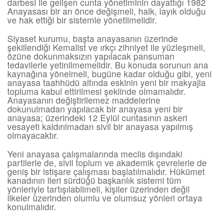
darbesi ile gelişen cunta yönetiminin dayattığı 1982
Anayasası bir an önce değişmeli, halk, layık olduğu
ve hak ettiği bir sistemle yönetilmelidir.
Siyaset kurumu, başta anayasanın üzerinde
şekillendiği Kemalist ve ırkçı zihniyet ile yüzleşmeli,
özüne dokunmaksızın yapılacak pansuman
tedavilerle yetinilmemelidir. Bu konuda sorunun ana
kaynağına yönelmeli, bugüne kadar olduğu gibi, yeni
anayasa taahhüdü altında eskinin yeni bir makyajla
topluma kabul ettirilmesi şeklinde olmamalıdır.
Anayasanın değiştirilemez maddelerine
dokunulmadan yapılacak bir anayasa yeni bir
anayasa; üzerindeki 12 Eylül cuntasının askeri
vesayeti kaldırılmadan sivil bir anayasa yapılmış
olmayacaktır.
Yeni anayasa çalışmalarında meclis dışındaki
partilerle de, sivil toplum ve akademik çevrelerle de
geniş bir istişare çalışması başlatılmalıdır. Hükümet
kanadının ileri sürdüğü başkanlık sistemi tüm
yönleriyle tartışılabilmeli, kişiler üzerinden değil
ilkeler üzerinden olumlu ve olumsuz yönleri ortaya
konulmalıdır.