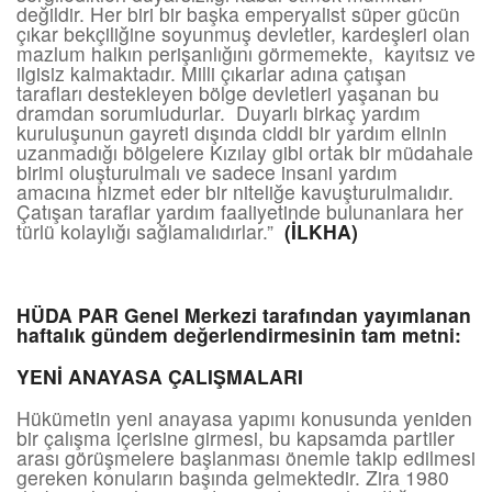
değildir. Her biri bir başka emperyalist süper gücün
çıkar bekçiliğine soyunmuş devletler, kardeşleri olan
mazlum halkın perişanlığını görmemekte, kayıtsız ve
ilgisiz kalmaktadır. Milli çıkarlar adına çatışan
tarafları destekleyen bölge devletleri yaşanan bu
dramdan sorumludurlar. Duyarlı birkaç yardım
kuruluşunun gayreti dışında ciddi bir yardım elinin
uzanmadığı bölgelere Kızılay gibi ortak bir müdahale
birimi oluşturulmalı ve sadece insani yardım
amacına hizmet eder bir niteliğe kavuşturulmalıdır.
Çatışan taraflar yardım faaliyetinde bulunanlara her
türlü kolaylığı sağlamalıdırlar.”
(İLKHA)
HÜDA PAR Genel Merkezi tarafından yayımlanan
haftalık gündem değerlendirmesinin tam metni:
YENİ ANAYASA ÇALIŞMALARI
Hükümetin yeni anayasa yapımı konusunda yeniden
bir çalışma içerisine girmesi, bu kapsamda partiler
arası görüşmelere başlanması önemle takip edilmesi
gereken konuların başında gelmektedir. Zira 1980