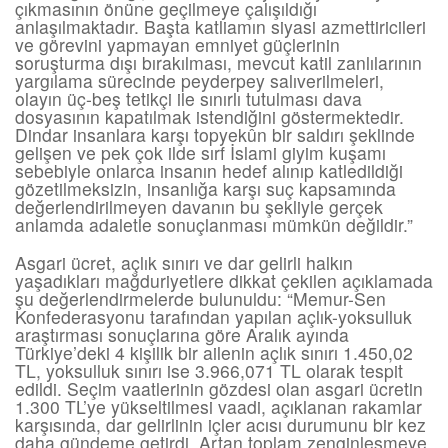
çıkmasının önüne geçilmeye çalışıldığı
anlaşılmaktadır. Başta katliamın siyasi azmettiricileri
ve görevini yapmayan emniyet güçlerinin
soruşturma dışı bırakılması, mevcut katil zanlılarının
yargılama sürecinde peyderpey salıverilmeleri,
olayın üç-beş tetikçi ile sınırlı tutulması dava
dosyasının kapatılmak istendiğini göstermektedir.
Dindar insanlara karşı topyekûn bir saldırı şeklinde
gelişen ve pek çok ilde sırf İslami giyim kuşamı
sebebiyle onlarca insanın hedef alınıp katledildiği
gözetilmeksizin, insanlığa karşı suç kapsamında
değerlendirilmeyen davanın bu şekliyle gerçek
anlamda adaletle sonuçlanması mümkün değildir.”
Asgari ücret, açlık sınırı ve dar gelirli halkın
yaşadıkları mağduriyetlere dikkat çekilen açıklamada
şu değerlendirmelerde bulunuldu: “Memur-Sen
Konfederasyonu tarafından yapılan açlık-yoksulluk
araştırması sonuçlarına göre Aralık ayında
Türkiye’deki 4 kişilik bir ailenin açlık sınırı 1.450,02
TL, yoksulluk sınırı ise 3.966,071 TL olarak tespit
edildi. Seçim vaatlerinin gözdesi olan asgari ücretin
1.300 TL’ye yükseltilmesi vaadi, açıklanan rakamlar
karşısında, dar gelirlinin içler acısı durumunu bir kez
daha gündeme getirdi. Artan toplam zenginleşmeye