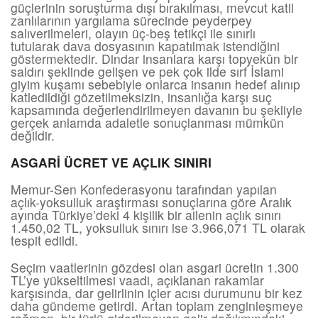
güçlerinin soruşturma dışı bırakılması, mevcut katil
zanlılarının yargılama sürecinde peyderpey
salıverilmeleri, olayın üç-beş tetikçi ile sınırlı
tutularak dava dosyasının kapatılmak istendiğini
göstermektedir. Dindar insanlara karşı topyekûn bir
saldırı şeklinde gelişen ve pek çok ilde sırf İslami
giyim kuşamı sebebiyle onlarca insanın hedef alınıp
katledildiği gözetilmeksizin, insanlığa karşı suç
kapsamında değerlendirilmeyen davanın bu şekliyle
gerçek anlamda adaletle sonuçlanması mümkün
değildir.
ASGARİ ÜCRET VE AÇLIK SINIRI
Memur-Sen Konfederasyonu tarafından yapılan
açlık-yoksulluk araştırması sonuçlarına göre Aralık
ayında Türkiye’deki 4 kişilik bir ailenin açlık sınırı
1.450,02 TL, yoksulluk sınırı ise 3.966,071 TL olarak
tespit edildi.
Seçim vaatlerinin gözdesi olan asgari ücretin 1.300
TL’ye yükseltilmesi vaadi, açıklanan rakamlar
karşısında, dar gelirlinin içler acısı durumunu bir kez
daha gündeme getirdi. Artan toplam zenginleşmeye