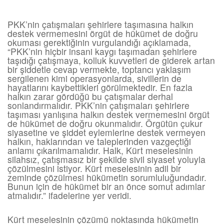
PKK’nin çatışmaları şehirlere taşımasına halkın
destek vermemesini örgüt de hükümet de doğru
okuması gerektiğinin vurgulandığı açıklamada,
“PKK’nin hiçbir insani kaygı taşımadan şehirlere
taşıdığı çatışmaya, kolluk kuvvetleri de giderek artan
bir şiddetle cevap vermekte, toptancı yaklaşım
sergilenen kimi operasyonlarda, sivillerin de
hayatlarını kaybettikleri görülmektedir. En fazla
halkın zarar gördüğü bu çatışmalar derhal
sonlandırmalıdır. PKK’nin çatışmaları şehirlere
taşıması yanlışına halkın destek vermemesini örgüt
de hükümet de doğru okunmalıdır. Örgütün çukur
siyasetine ve şiddet eylemlerine destek vermeyen
halkın, haklarından ve taleplerinden vazgeçtiği
anlamı çıkarılmamalıdır. Halk, Kürt meselesinin
silahsız, çatışmasız bir şekilde sivil siyaset yoluyla
çözülmesini istiyor. Kürt meselesinin adil bir
zeminde çözülmesi hükümetin sorumluluğundadır.
Bunun için de hükümet bir an önce somut adımlar
atmalıdır.” ifadelerine yer veridi.
Kürt meselesinin çözümü noktasında hükümetin