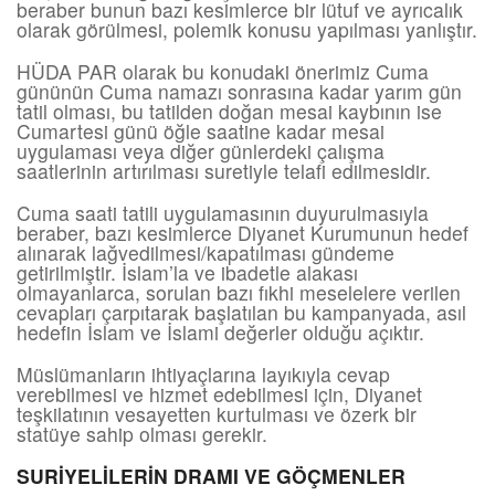
beraber bunun bazı kesimlerce bir lütuf ve ayrıcalık
olarak görülmesi, polemik konusu yapılması yanlıştır.
HÜDA PAR olarak bu konudaki önerimiz Cuma
gününün Cuma namazı sonrasına kadar yarım gün
tatil olması, bu tatilden doğan mesai kaybının ise
Cumartesi günü öğle saatine kadar mesai
uygulaması veya diğer günlerdeki çalışma
saatlerinin artırılması suretiyle telafi edilmesidir.
Cuma saati tatili uygulamasının duyurulmasıyla
beraber, bazı kesimlerce Diyanet Kurumunun hedef
alınarak lağvedilmesi/kapatılması gündeme
getirilmiştir. İslam’la ve ibadetle alakası
olmayanlarca, sorulan bazı fıkhi meselelere verilen
cevapları çarpıtarak başlatılan bu kampanyada, asıl
hedefin İslam ve İslami değerler olduğu açıktır.
Müslümanların ihtiyaçlarına layıkıyla cevap
verebilmesi ve hizmet edebilmesi için, Diyanet
teşkilatının vesayetten kurtulması ve özerk bir
statüye sahip olması gerekir.
SURİYELİLERİN DRAMI VE GÖÇMENLER