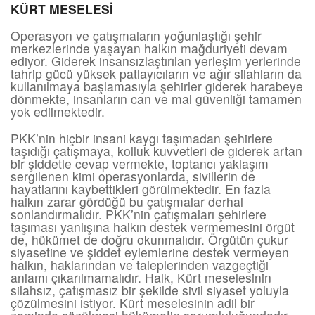
KÜRT MESELESİ
Operasyon ve çatışmaların yoğunlaştığı şehir
merkezlerinde yaşayan halkın mağduriyeti devam
ediyor. Giderek insansızlaştırılan yerleşim yerlerinde
tahrip gücü yüksek patlayıcıların ve ağır silahların da
kullanılmaya başlamasıyla şehirler giderek harabeye
dönmekte, insanların can ve mal güvenliği tamamen
yok edilmektedir.
PKK’nin hiçbir insani kaygı taşımadan şehirlere
taşıdığı çatışmaya, kolluk kuvvetleri de giderek artan
bir şiddetle cevap vermekte, toptancı yaklaşım
sergilenen kimi operasyonlarda, sivillerin de
hayatlarını kaybettikleri görülmektedir. En fazla
halkın zarar gördüğü bu çatışmalar derhal
sonlandırmalıdır. PKK’nin çatışmaları şehirlere
taşıması yanlışına halkın destek vermemesini örgüt
de, hükümet de doğru okunmalıdır. Örgütün çukur
siyasetine ve şiddet eylemlerine destek vermeyen
halkın, haklarından ve taleplerinden vazgeçtiği
anlamı çıkarılmamalıdır. Halk, Kürt meselesinin
silahsız, çatışmasız bir şekilde sivil siyaset yoluyla
çözülmesini istiyor. Kürt meselesinin adil bir