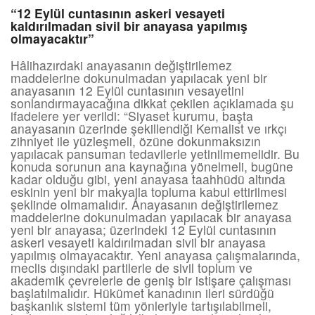
“12 Eylül cuntasının askeri vesayeti
kaldırılmadan sivil bir anayasa yapılmış
olmayacaktır”
Hâlihazırdaki anayasanın değiştirilemez
maddelerine dokunulmadan yapılacak yeni bir
anayasanın 12 Eylül cuntasının vesayetini
sonlandırmayacağına dikkat çekilen açıklamada şu
ifadelere yer verildi: “Siyaset kurumu, başta
anayasanın üzerinde şekillendiği Kemalist ve ırkçı
zihniyet ile yüzleşmeli, özüne dokunmaksızın
yapılacak pansuman tedavilerle yetinilmemelidir. Bu
konuda sorunun ana kaynağına yönelmeli, bugüne
kadar olduğu gibi, yeni anayasa taahhüdü altında
eskinin yeni bir makyajla topluma kabul ettirilmesi
şeklinde olmamalıdır. Anayasanın değiştirilemez
maddelerine dokunulmadan yapılacak bir anayasa
yeni bir anayasa; üzerindeki 12 Eylül cuntasının
askeri vesayeti kaldırılmadan sivil bir anayasa
yapılmış olmayacaktır. Yeni anayasa çalışmalarında,
meclis dışındaki partilerle de sivil toplum ve
akademik çevrelerle de geniş bir istişare çalışması
başlatılmalıdır. Hükümet kanadının ileri sürdüğü
başkanlık sistemi tüm yönleriyle tartışılabilmeli,