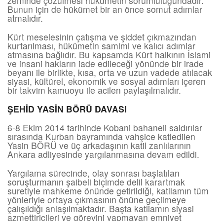
zeminde çözülmesi hükümetin sorumluluğundadır.
Bunun için de hükümet bir an önce somut adımlar
atmalıdır.
Kürt meselesinin çatışma ve şiddet çıkmazından
kurtarılması, hükümetin samimi ve kalıcı adımlar
atmasına bağlıdır. Bu kapsamda Kürt halkının İslami
ve insani hakların iade edileceği yönünde bir irade
beyanı ile birlikte, kısa, orta ve uzun vadede atılacak
siyasi, kültürel, ekonomik ve sosyal adımları içeren
bir takvim kamuoyu ile acilen paylaşılmalıdır.
ŞEHİD YASİN BÖRÜ DAVASI
6-8 Ekim 2014 tarihinde Kobani bahaneli saldırılar
sırasında Kurban bayramında vahşice katledilen
Yasin BÖRÜ ve üç arkadaşının katil zanlılarının
Ankara adliyesinde yargılanmasına devam edildi.
Yargılama sürecinde, olay sonrası başlatılan
soruşturmanın şaibeli biçimde delil karartmak
suretiyle mahkeme önünde getirildiği, katliamın tüm
yönleriyle ortaya çıkmasının önüne geçilmeye
çalışıldığı anlaşılmaktadır. Başta katliamın siyasi
azmettiricileri ve görevini yapmayan emniyet