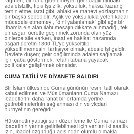
rağmen, bir türlü giderilmeyen gelir dağılımındaki
adaletsizlik, tıpkı işsizlik, yoksulluk, haksız kazanç
temin etme, israf gibi, ahlaki ve manevi yozlaşmanın
bir başka sebebidir. Açlık ve yoksullukla yeteri kadar
mücadele etmemeyi, "dini yalanlamak" gibi ağır bir
ithamla ele alan ilahi mesajın dikkate alınmadığı, tek
bir asgari ücretle geçinmek zorunda olan yüz
binlerce aile varken, insaf ve hakikat nazarında
asgari ücretin 1300 TL'ye yükseltilip
yükseltilmemesini tartışıyor olmak, abesle iştigaldir.
Devlete düşen; gelir dağılımında adaleti sağlamak
için çaba göstermek, refahı tabana yayacak
politikalar geliştirmek olmalıdır.
CUMA TATİLİ VE DİYANETE SALDIRI
Bir İslam ülkesinde Cuma gününün resmi tatil olarak
kabul edilmesi ve Müslümanların Cuma Namazı
ibadetlerini daha rahat bir ortamda yerine
getirebilmelerinin sağlanması din ve vicdan
hürriyetinin gereğidir.
Hükümetin yaptığı son düzenleme ile Cuma namazı
ibadetinin yerine getirilebilmesi için verilen iki saatlik
izin, ibadet özgürlüğü açısından olumlu olmakla