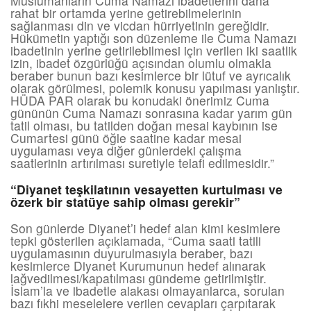
Müslümanların Cuma Namazı ibadetlerini daha
rahat bir ortamda yerine getirebilmelerinin
sağlanması din ve vicdan hürriyetinin gereğidir.
Hükümetin yaptığı son düzenleme ile Cuma Namazı
ibadetinin yerine getirilebilmesi için verilen iki saatlik
izin, ibadet özgürlüğü açısından olumlu olmakla
beraber bunun bazı kesimlerce bir lütuf ve ayrıcalık
olarak görülmesi, polemik konusu yapılması yanlıştır.
HÜDA PAR olarak bu konudaki önerimiz Cuma
gününün Cuma Namazı sonrasına kadar yarım gün
tatil olması, bu tatilden doğan mesai kaybının ise
Cumartesi günü öğle saatine kadar mesai
uygulaması veya diğer günlerdeki çalışma
saatlerinin artırılması suretiyle telafi edilmesidir.”
“Diyanet teşkilatının vesayetten kurtulması ve
özerk bir statüye sahip olması gerekir”
Son günlerde Diyanet’i hedef alan kimi kesimlere
tepki gösterilen açıklamada, “Cuma saati tatili
uygulamasının duyurulmasıyla beraber, bazı
kesimlerce Diyanet Kurumunun hedef alınarak
lağvedilmesi/kapatılması gündeme getirilmiştir.
İslam’la ve ibadetle alakası olmayanlarca, sorulan
bazı fıkhi meselelere verilen cevapları çarpıtarak