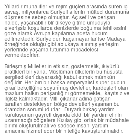
Yıllardır muhalifler ve rejim güçleri arasında süren iç
savaş, milyonlarca Suriyeli ailenin mülteci durumuna
düşmesine sebep olmuştur. Aç sefil ve perişan
halde, yaşanabilir bir ülkeye gitme umuduyla
elverişsiz koşullarda denizlerde boğulma tehlikesini
göze alarak Avrupa kapılarına adeta hücum
edilmektedir. Suriye’den kaçamayanlar ise Madaya
örneğinde olduğu gibi ablukaya alınmış yerleşim
yerlerinde yaşama tutunma mücadelesi
vermektedirler.
Birleşmiş Milletler’in etkisiz, göstermelik, ikiyüzlü
pratikleri bir yana, Müslüman ülkelerin bu hususta
sergiledikleri duyarsızlığı kabul etmek mümkün
değildir. Her biri bir başka emperyalist süper gücün
çıkar bekçiliğine soyunmuş devletler, kardeşleri olan
mazlum halkın perişanlığını görmemekte, kayıtsız ve
ilgisiz kalmaktadır. Milli çıkarlar adına çatışan
tarafları destekleyen bölge devletleri yaşanan bu
dramdan sorumludurlar. Duyarlı birkaç yardım
kuruluşunun gayreti dışında ciddi bir yardım elinin
uzanmadığı bölgelere Kızılay gibi ortak bir müdahale
birimi oluşturulmalı ve sadece insani yardım
amacına hizmet eder bir niteliğe kavuşturulmalıdır.