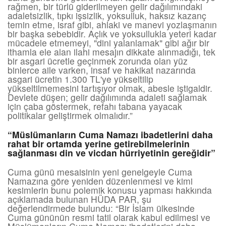
rağmen, bir türlü giderilmeyen gelir dağılımındaki
adaletsizlik, tıpkı işsizlik, yoksulluk, haksız kazanç
temin etme, israf gibi, ahlaki ve manevi yozlaşmanın
bir başka sebebidir. Açlık ve yoksullukla yeteri kadar
mücadele etmemeyi, "dini yalanlamak" gibi ağır bir
ithamla ele alan ilahi mesajın dikkate alınmadığı, tek
bir asgari ücretle geçinmek zorunda olan yüz
binlerce aile varken, insaf ve hakikat nazarında
asgari ücretin 1.300 TL'ye yükseltilip
yükseltilmemesini tartışıyor olmak, abesle iştigaldir.
Devlete düşen; gelir dağılımında adaleti sağlamak
için çaba göstermek, refahı tabana yayacak
politikalar geliştirmek olmalıdır.”
“Müslümanların Cuma Namazı ibadetlerini daha
rahat bir ortamda yerine getirebilmelerinin
sağlanması din ve vicdan hürriyetinin gereğidir”
Cuma günü mesaisinin yeni genelgeyle Cuma
Namazına göre yeniden düzenlenmesi ve kimi
kesimlerin bunu polemik konusu yapması hakkında
açıklamada bulunan HÜDA PAR, şu
değerlendirmede bulundu: “Bir İslam ülkesinde
Cuma gününün resmi tatil olarak kabul edilmesi ve