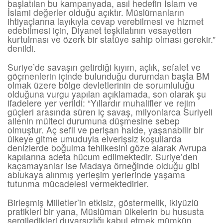
başlatılan bu kampanyada, asıl hedefin İslam ve
İslami değerler olduğu açıktır. Müslümanların
ihtiyaçlarına layıkıyla cevap verebilmesi ve hizmet
edebilmesi için, Diyanet teşkilatının vesayetten
kurtulması ve özerk bir statüye sahip olması gerekir.”
denildi.
Suriye’de savaşın getirdiği kıyım, açlık, sefalet ve
göçmenlerin içinde bulunduğu durumdan başta BM
olmak üzere bölge devletlerinin de sorumluluğu
olduğuna vurgu yapılan açıklamada, son olarak şu
ifadelere yer verildi: “Yıllardır muhalifler ve rejim
güçleri arasında süren iç savaş, milyonlarca Suriyeli
ailenin mülteci durumuna düşmesine sebep
olmuştur. Aç sefil ve perişan halde, yaşanabilir bir
ülkeye gitme umuduyla elverişsiz koşullarda
denizlerde boğulma tehlikesini göze alarak Avrupa
kapılarına adeta hücum edilmektedir. Suriye’den
kaçamayanlar ise Madaya örneğinde olduğu gibi
ablukaya alınmış yerleşim yerlerinde yaşama
tutunma mücadelesi vermektedirler.
Birleşmiş Milletler’in etkisiz, göstermelik, ikiyüzlü
pratikleri bir yana, Müslüman ülkelerin bu hususta
sergiledikleri duyarsızlığı kabul etmek mümkün