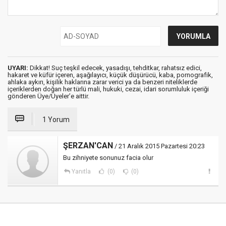
UYARI:
Dikkat! Suç teşkil edecek, yasadışı, tehditkar, rahatsız edici,
hakaret ve küfür içeren, aşağılayıcı, küçük düşürücü, kaba, pornografik,
ahlaka aykırı, kişilik haklarına zarar verici ya da benzeri niteliklerde
içeriklerden doğan her türlü mali, hukuki, cezai, idari sorumluluk içeriği
gönderen Üye/Üyeler’e aittir.
1 Yorum
ŞERZAN'CAN
/ 21 Aralık 2015 Pazartesi 20:23
Bu zihniyete sonunuz facia olur
Yanıtla
(0)
(0)