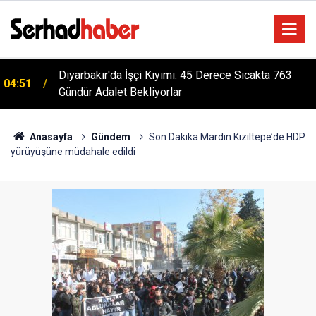
Diyarbakır'da İşçi Kıyımı: 45 Derece Sıcakta 763
04:51
Gündür Adalet Bekliyorlar
Dicle Üniversitesi Bölgenin Eğitim Üssü Oldu: 1
04:39
Yılda 3 Bin Kişiye Mesleki Eğitim
Anasayfa
Gündem
Son Dakika Mardin Kızıltepe’de HDP
yürüyüşüne müdahale edildi