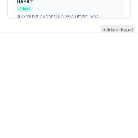
Reklamı Kapat
Serhad Haber © 2015
Anasayfa
Künye
İletişim
Gizlilik İlkeleri
Sitene Ekle