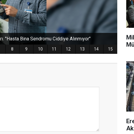
Mi
Mü
Er
Ak