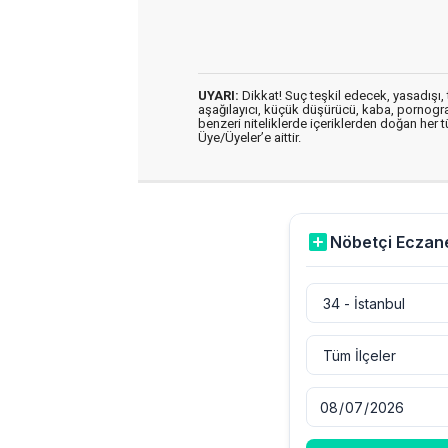
UYARI:
Dikkat! Suç teşkil edecek, yasadışı, t
aşağılayıcı, küçük düşürücü, kaba, pornografik
benzeri niteliklerde içeriklerden doğan her t
Üye/Üyeler’e aittir.