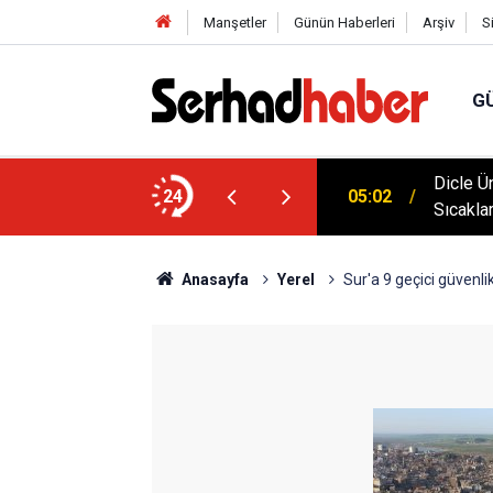
Manşetler
Günün Haberleri
Arşiv
S
G
Dicle Ü
24
05:02
Sıcakla
04:51
Diyarba
Anasayfa
Yerel
Sur'a 9 geçici güvenlik