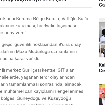
Gaz
rlıklarını Koruma Bölge Kurulu, Valiliğin Sur'a
alarının kurulması, hafriyatın taşınması
ne onay verdi.
 geçici güvenlik noktasından 9'una onay
kazlarının Müze Müdürlüğü uzmanlarının
masına karar verildi.
Ka
 İli merkez Sur İlçesi kentsel SİT alanı
Ce
hallelerde, yaşanan terör olaylarından
ların tamamlanması sonrasında, alınacak
ve muhtemel can kayıplarının engellenmesi
çi bölgesi Güneydoğu ve Kuzeydoğu
geçici güvenlik noktası ile Güneybatı