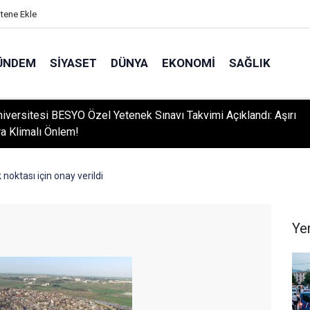
itene Ekle
ÜNDEM
SIYASET
DÜNYA
EKONOMI
SAĞLIK
niversitesi BESYO Özel Yetenek Sınavı Takvimi Açıklandı: Aşırı
ra Klimalı Önlem!
kır'da İşçi Kıyımı: 45 Derece Sıcakta 763 Gündür Adalet Bekliyorl
 noktası için onay verildi
Ye