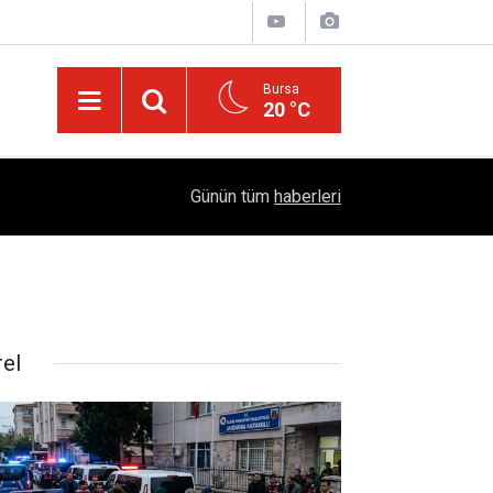
Bursa
20 °C
Dicle Üniversitesi Bölgenin Eğitim Üssü Oldu: 1
04:39
Günün tüm
haberleri
Eğitim
ar
rel