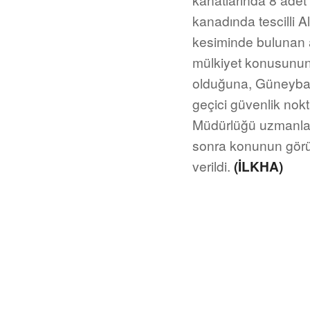
kanadında tescilli A
kesiminde bulunan a
mülkiyet konusunun 
olduğuna, Güneybatı 
geçici güvenlik nok
Müdürlüğü uzmanlar
sonra konunun görüş
verildi.
(İLKHA)