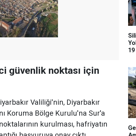
Si
Yo
19
ci güvenlik noktası için
arbakır Valiliği'nin, Diyarbakır
rını Koruma Bölge Kurulu'na Sur'a
noktalarının kurulması, hafriyatın
Ge
aptığı başvuruya onay çıktı.
Am