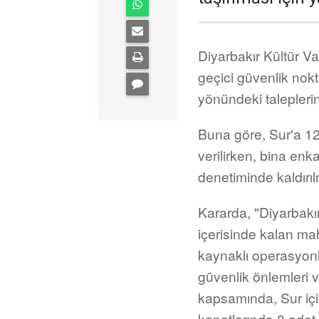
Diyarbakır Kültür Va
geçici güvenlik nokt
yönündeki talepleri
Buna göre, Sur'a 12
verilirken, bina en
denetiminde kaldırıl
Kararda, "Diyarbakır
içerisinde kalan ma
kaynaklı operasyon
güvenlik önlemleri 
kapsamında, Sur i
kanatlarında 8 adet 