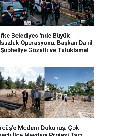
lifke Belediyesi'nde Büyük
lsuzluk Operasyonu: Başkan Dahil
 Şüpheliye Gözaltı ve Tutuklama!
rcüş’e Modern Dokunuş: Çok
açlı İlçe Meydanı Projesi Tam