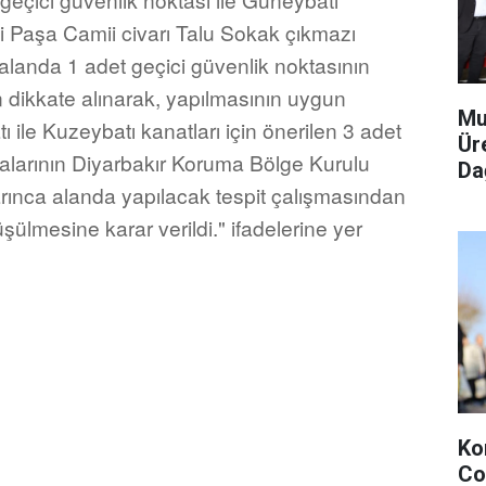
li Paşa Camii civarı Talu Sokak çıkmazı
landa 1 adet geçici güvenlik noktasının
dikkate alınarak, yapılmasının uygun
Mu
ile Kuzeybatı kanatları için önerilen 3 adet
Ür
talarının Diyarbakır Koruma Bölge Kurulu
Dağ
ınca alanda yapılacak tespit çalışmasından
ülmesine karar verildi." ifadelerine yer
Ko
Co