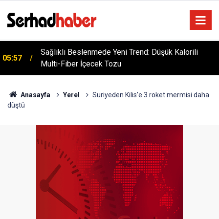
Dicle Üniversitesi'nden Türk Dünyası Hamlesi:
05:25
Cengiz Aytmatov Sempozyumu Diyarbakır'da!
Anasayfa
Yerel
Suriyeden Kilis'e 3 roket mermisi daha
düştü